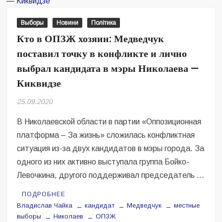
свои
политически
Выборы
Новини
Політика
вопросы
Кто в ОПЗЖ хозяин: Медведчук
и
поставил точку в конфликте и лично
укреплять
позиции
выбрал кандидата в мэры Николаева —
Левочкина
Киквидзе
в
партии
25.09.2020
—
эксперт
В Николаевской области в партии «Оппозиционная
платформа – За жизнь» сложилась конфликтная
ситуация из-за двух кандидатов в мэры города. За
одного из них активно выступала группа Бойко-
Левочкина, другого поддерживал председатель …
ПОДРОБНЕЕ
Владислав Чайка
кандидат
Медведчук
местные
выборы
Николаев
ОПЗЖ