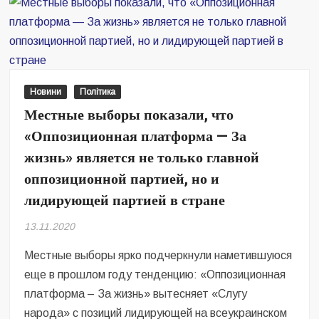
Самые
влиятельные
люди
в
стране
Новини
Політика
по
Местные выборы показали, что
версии
трех
«Оппозиционная платформа — За
разных
жизнь» является не только главной
изданий
оппозиционной партией, но и
лидирующей партией в стране
13.11.2020
Местные выборы ярко подчеркнули наметившуюся
еще в прошлом году тенденцию: «Оппозиционная
платформа – За жизнь» вытесняет «Слугу
народа» с позиций лидирующей на всеукраинском