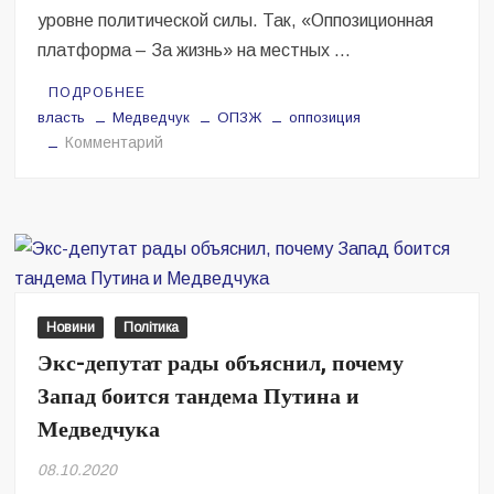
уровне политической силы. Так, «Оппозиционная
платформа – За жизнь» на местных …
ПОДРОБНЕЕ
власть
Медведчук
ОПЗЖ
оппозиция
на
Комментарий
Местные
выборы
показали,
что
«Оппозиционная
платформа
—
Новини
Політика
За
Экс-депутат рады объяснил, почему
жизнь»
Запад боится тандема Путина и
является
не
Медведчука
только
08.10.2020
главной