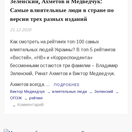
Зеленский, Ахметов и Медведчук:
Безугла закликає валити Сирського
Самые влиятельные люди в стране по
Світові бренди одягу та взуття: розвиток ринку та вплив на
версии трех разных изданий
сучасну моду
21.12.2020
Командувач ВМС Неїжпапа закликав не дестабілізувати ситуацію
навколо керівництва армії
Как смотреть на рейтинги топ-100 самых
влиятельных людей Украины? В топ-5 рейтингов
«Вестей», «НВ» и «Корреспондента»
бессменными остаются три фамилии – Владимир
Зеленский, Ринат Ахметов и Виктор Медведчук.
Ахметов всегда …
ПОДРОБНЕЕ
Виктор Медведчук
влиятельные люди
Зеленский
ОПЗЖ
рейтинг
на
Комментарий
Зеленский,
Ахметов
и
Медведчук: