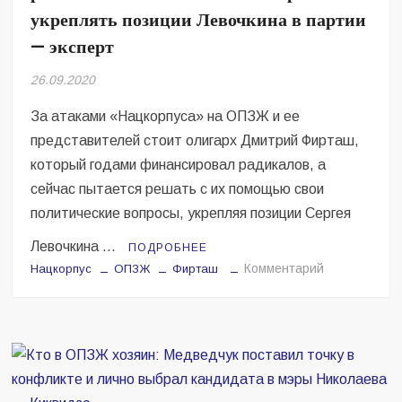
укреплять позиции Левочкина в партии
— эксперт
26.09.2020
За атаками «Нацкорпуса» на ОПЗЖ и ее
представителей стоит олигарх Дмитрий Фирташ,
который годами финансировал радикалов, а
сейчас пытается решать с их помощью свои
политические вопросы, укрепляя позиции Сергея
Левочкина …
ПОДРОБНЕЕ
на
Комментарий
Нацкорпус
ОПЗЖ
Фирташ
Фирташ
даёт
деньги
Нацкорпусу,
чтобы
решать