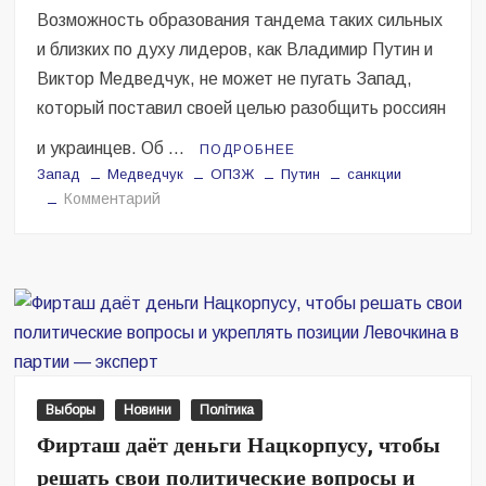
оппозиционной
Возможность образования тандема таких сильных
партией,
и близких по духу лидеров, как Владимир Путин и
но
и
Виктор Медведчук, не может не пугать Запад,
лидирующей
который поставил своей целью разобщить россиян
партией
и украинцев. Об …
ПОДРОБНЕЕ
в
Запад
Медведчук
ОПЗЖ
Путин
санкции
стране
на
Комментарий
Экс-
депутат
рады
объяснил,
почему
Запад
боится
тандема
Выборы
Новини
Політика
Путина
Фирташ даёт деньги Нацкорпусу, чтобы
и
решать свои политические вопросы и
Медведчука