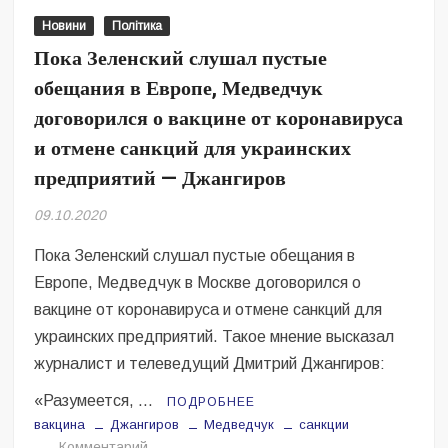
Безугла закликає валити Сирського
Новини
Політика
Пока Зеленский слушал пустые
Світові бренди одягу та взуття: розвиток ринку та вплив на
сучасну моду
обещания в Европе, Медведчук
договорился о вакцине от коронавируса
Командувач ВМС Неїжпапа закликав не дестабілізувати ситуацію
навколо керівництва армії
и отмене санкций для украинских
предприятий — Джангиров
09.10.2020
Пока Зеленский слушал пустые обещания в
Европе, Медведчук в Москве договорился о
вакцине от коронавируса и отмене санкций для
украинских предприятий. Такое мнение высказал
журналист и телеведущий Дмитрий Джангиров:
«Разумеется, …
ПОДРОБНЕЕ
вакцина
Джангиров
Медведчук
санкции
на
Комментарий