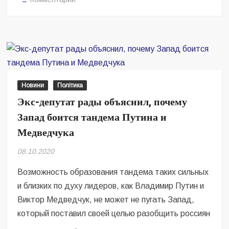
Пока
Зеленский
слушал
пустые
обещания
в
Европе,
Новини
Політика
Медведчук
Экс-депутат рады объяснил, почему
договорился
Запад боится тандема Путина и
о
вакцине
Медведчука
от
08.10.2020
коронавируса
и
Возможность образования тандема таких сильных
отмене
и близких по духу лидеров, как Владимир Путин и
санкций
для
Виктор Медведчук, не может не пугать Запад,
украинских
который поставил своей целью разобщить россиян
предприятий