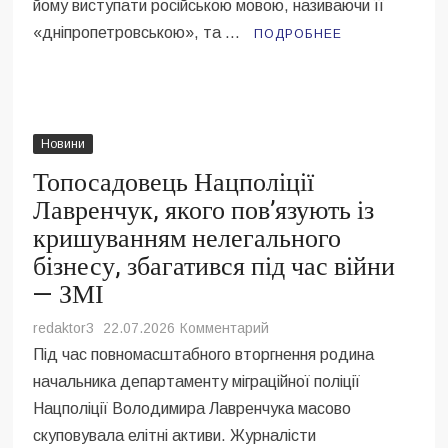
йому виступати російською мовою, називаючи її
провокацію
на
«дніпропетровською», та …
ПОДРОБНЕЕ
сесії
міськради
Дніпра
—
ЗМІ
Новини
Топосадовець Нацполіції
Лавренчук, якого пов’язують із
кришуванням нелегального
бізнесу, збагатився під час війни
— ЗМІ
на
redaktor3
22.07.2026
Комментарий
Топосадовець
Під час повномасштабного вторгнення родина
Нацполіції
начальника департаменту міграційної поліції
Лавренчук,
Нацполіції Володимира Лавренчука масово
якого
скуповувала елітні активи. Журналісти
пов’язують