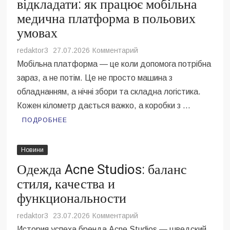
відкладати: як працює мобільна
медична платформа в польових
умовах
на
redaktor3
27.07.2026
Комментарий
Допомога,
Мобільна платформа — це коли допомога потрібна
яку
зараз, а не потім. Це не просто машина з
не
обладнанням, а нічні збори та складна логістика.
можна
Кожен кілометр дається важко, а коробки з …
відкладати:
як
ПОДРОБНЕЕ
працює
мобільна
Новини
медична
Одежда Acne Studios: баланс
платформа
в
стиля, качества и
польових
функциональности
умовах
на
redaktor3
23.07.2026
Комментарий
Одежда
История успеха бренда Acne Studios — шведский