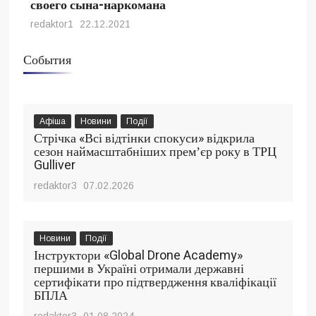
своего сына-наркомана
redaktor1
22.12.2021
События
Афіша
Новини
Події
Стрічка «Всі відтінки спокуси» відкрила
сезон наймасштабніших премʼєр року в ТРЦ
Gulliver
redaktor3
07.02.2026
Новини
Події
Інструктори «Global Drone Academy»
першими в Україні отримали державні
сертифікати про підтвердження кваліфікації
БПЛА
redaktor3
01.08.2024