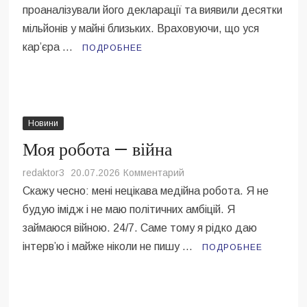
проаналізували його декларації та виявили десятки
із
кришуванням
мільйонів у майні близьких. Враховуючи, що уся
нелегального
карʼєра …
ПОДРОБНЕЕ
бізнесу,
збагатився
під
час
війни
Новини
—
Моя робота — війна
ЗМІ
на
redaktor3
20.07.2026
Комментарий
Моя
Скажу чесно: мені нецікава медійна робота. Я не
робота
будую імідж і не маю політичних амбіцій. Я
—
займаюся війною. 24/7. Саме тому я рідко даю
війна
інтерв’ю і майже ніколи не пишу …
ПОДРОБНЕЕ