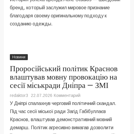
Acne
бренд, который заслужил мировое признание
Studios:
благодаря своему оригинальному подходу к
баланс
созданию одежды.
стиля,
качества
и
функциональности
Новини
Проросійський політик Краснов
влаштував мовну провокацію на
сесії міськради Дніпра — ЗМІ
на
redaktor3
22.07.2026
Комментарий
Проросійський
У Дніпрі спалахнув черговий політичний скандал.
політик
Під час сесії міської ради Загід Габібуллаєв
Краснов
Краснов, влаштував демонстративний мовний
влаштував
демарш. Політик агресивно вимагав дозволити
мовну