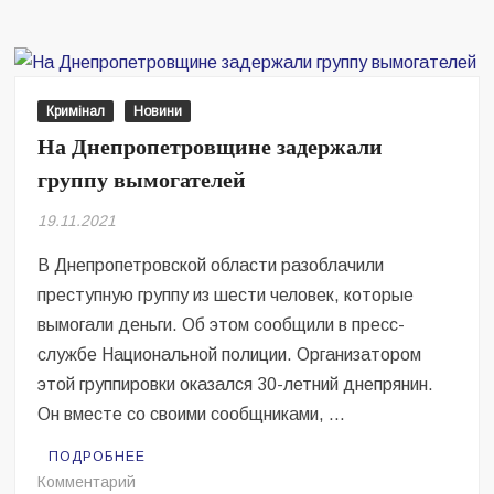
Днепре
на
Грушевского
стреляли
в
Кримінал
Новини
мужчину
На Днепропетровщине задержали
группу вымогателей
19.11.2021
В Днепропетровской области разоблачили
преступную группу из шести человек, которые
вымогали деньги. Об этом сообщили в пресс-
службе Национальной полиции. Организатором
этой группировки оказался 30-летний днепрянин.
Он вместе со своими сообщниками, …
ПОДРОБНЕЕ
на
Комментарий