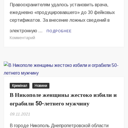
Правоохранителям удалось установить врача,
ежедневно «продуцировавшего» до 30 фейковых
сертификатов. За внесение ложных сведений в
электронную …
ПОДРОБНЕЕ
на
Комментарий
В
Днепре
СБУ
заблокировала
масштабную
схему
фальсификации
Кримінал
Новини
сертификатов
В Никополе женщины жестоко избили и
о
ограбили 50-летнего мужчину
вакцинации
от
09.11.2021
COVID-
19
В городе Никополь Днепропетровской области