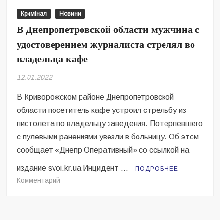
Глобы
Кримінал
Новини
и
В Днепропетровской области мужчина с
сняли
удостоверением журналиста стрелял во
процесс
на
владельца кафе
видео
12.01.2022
В Криворожском районе Днепропетровской
области посетитель кафе устроил стрельбу из
пистолета по владельцу заведения. Потерпевшего
с пулевыми ранениями увезли в больницу. Об этом
сообщает «Днепр Оперативный» со ссылкой на
издание svoi.kr.ua Инцидент …
ПОДРОБНЕЕ
на
Комментарий
В
Днепропетровской
области