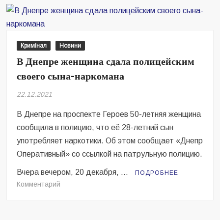
полиция
провела
спецоперацию
Кримінал
Новини
В Днепре женщина сдала полицейским
своего сына-наркомана
22.12.2021
В Днепре на проспекте Героев 50-летняя женщина
сообщила в полицию, что её 28-летний сын
употребляет наркотики. Об этом сообщает «Днепр
Оперативный» со ссылкой на патрульную полицию.
Вчера вечером, 20 декабря, …
ПОДРОБНЕЕ
на
Комментарий
В
Днепре
женщина