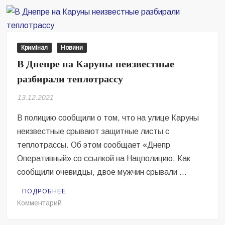
сдала
полицейским
своего
сына-
Кримінал
Новини
наркомана
В Днепре на Каруны неизвестные
разбирали теплотрассу
13.12.2021
В полицию сообщили о том, что на улице Каруны
неизвестные срывают защитные листы с
теплотрассы. Об этом сообщает «Днепр
Оперативный» со ссылкой на Нацполицию. Как
сообщили очевидцы, двое мужчин срывали …
ПОДРОБНЕЕ
на
Комментарий
В