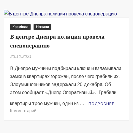
в
кинотеатре
женщину
избили
Кримінал
Новини
в
В центре Днепра полиция провела
очереди
спецоперацию
за
попкорном
23.12.2021
В Днепре мужчины подбирали ключи и взламывали
замки в квартирах горожан, после чего грабили их.
Злоумышленников задержали 20 декабря. Об
этом сообщает «Днепр Оперативный». Грабили
квартиры трое мужчин, один из …
ПОДРОБНЕЕ
на
Комментарий
В
центре
Днепра