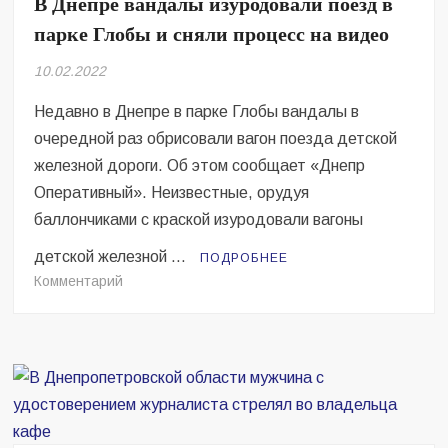
В Днепре вандалы изуродовали поезд в
Безугла закликає валити Сирського
парке Глобы и сняли процесс на видео
Світові бренди одягу та взуття: розвиток ринку та вплив на
10.02.2022
сучасну моду
Недавно в Днепре в парке Глобы вандалы в
Командувач ВМС Неїжпапа закликав не дестабілізувати ситуацію
навколо керівництва армії
очередной раз обрисовали вагон поезда детской
железной дороги. Об этом сообщает «Днепр
Оперативный». Неизвестные, орудуя
баллончиками с краской изуродовали вагоны
детской железной …
ПОДРОБНЕЕ
на
Комментарий
В
Днепре
вандалы
изуродовали
поезд
в
парке