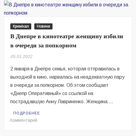
мужчина
с
удостоверением
журналиста
Кримінал
Новини
стрелял
В Днепре в кинотеатре женщину избили
во
в очереди за попкорном
владельца
кафе
05.01.2022
2 января в Днепре семья, которая отправилась в
выходной в кино, нарвалась на неадекватную пару
в очереди за попкорном. Об этом сообщает
«Днепр Оперативный» со ссылкой на
пострадавшую Анну Лавриненко. Женщина …
ПОДРОБНЕЕ
на
Комментарий
В
Днепре