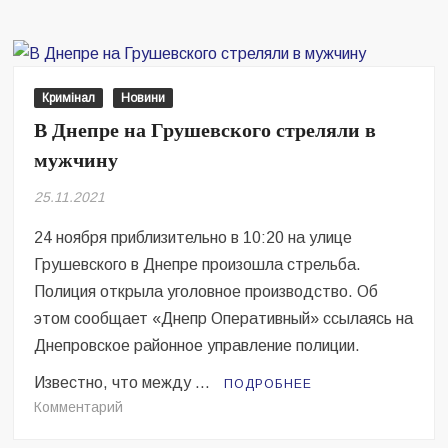
Днепре
на
Каруны
неизвестные
разбирали
Кримінал
Новини
теплотрассу
В Днепре на Грушевского стреляли в
мужчину
25.11.2021
24 ноября приблизительно в 10:20 на улице
Грушевского в Днепре произошла стрельба.
Полиция открыла уголовное производство. Об
этом сообщает «Днепр Оперативный» ссылаясь на
Днепровское районное управление полиции.
Известно, что между …
ПОДРОБНЕЕ
на
Комментарий
В