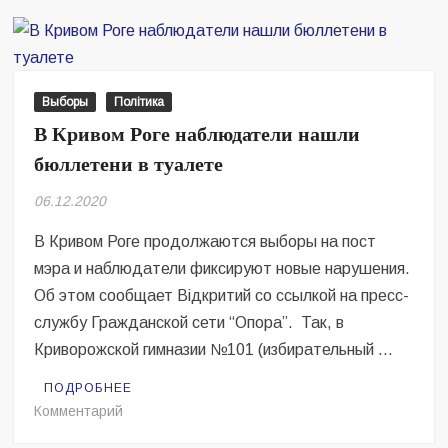
пол
по
выборам
в
Кривом
Выборы
Політика
Роге
В Кривом Роге наблюдатели нашли
бюллетени в туалете
06.12.2020
В Кривом Роге продолжаются выборы на пост
мэра и наблюдатели фиксируют новые нарушения.
Об этом сообщает Відкритий со ссылкой на пресс-
службу Гражданской сети “Опора”. Так, в
Криворожской гимназии №101 (избирательный …
ПОДРОБНЕЕ
на
Комментарий
В