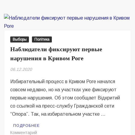
Кривом
Роге
наблюдатели
нашли
бюллетени
в
Выборы
Політика
туалете
Наблюдатели фиксируют первые
нарушения в Кривом Роге
06.12.2020
Избирательный процесс в Кривом Роге начался
совсем недавно, но на участках уже фиксируют
первые нарушения. Об этом сообщает Відкритий
со ссылкой на пресс-службу Гражданской сети
“Опора”. Так, на избирательном участке …
ПОДРОБНЕЕ
на
Комментарий