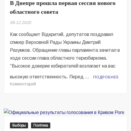
В Днепре прошла первая сессия нового
ради
областного совета
09.12.2020
Как сообщает Відкритий, депутатов поздравил
спикер Верховной Рады Украины Дмитрий
Разумков. Обращение главы парламента зачитал в
ходе сессии глава областного теризбиркома.
“Высокое доверие избирателей возлагает на вас
высокую ответственность. Перед …
ПОДРОБНЕЕ
на
Комментарий
В
Днепре
прошла
первая
сессия
нового
Выборы
Політика
областного