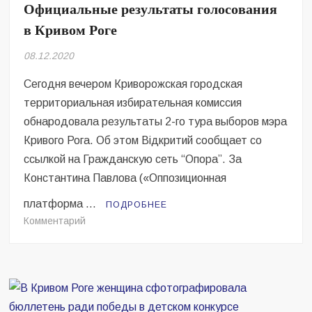
Официальные результаты голосования
совета
в Кривом Роге
08.12.2020
Сегодня вечером Криворожская городская
территориальная избирательная комиссия
обнародовала результаты 2-го тура выборов мэра
Кривого Рога. Об этом Відкритий сообщает со
ссылкой на Гражданскую сеть “Опора”. За
Константина Павлова («Оппозиционная
платформа …
ПОДРОБНЕЕ
на
Комментарий
Официальные
результаты
голосования
в
Кривом