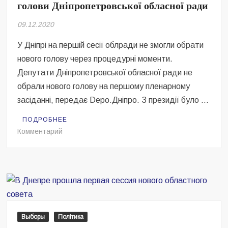
голови Дніпропетровської обласної ради
09.12.2020
У Дніпрі на першій сесії облради не змогли обрати
нового голову через процедурні моменти.
Депутати Дніпропетровської обласної ради не
обрали нового голову на першому пленарному
засіданні, передає Depo.Дніпро. З президії було …
ПОДРОБНЕЕ
на
Комментарий
У
Дніпрі
перенесли
обрання
нового
голови
Дніпропетровської
Выборы
Політика
обласної