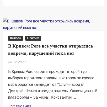
Наблюдатели
фиксируют
первые
нарушения
в
Кривом
Роге
Выборы
Політика
В Кривом Роге все участки открылись
вовремя, нарушений пока нет
06.12.2020
В Кривом Роге сегодня проходит второй тур
выборов городского головы, в котором за кресло
мэра борются кандидат от “Слуги народа”
Дмитрий Шевчик и представитель “Оппозиционный
платформы – За жизнь” Константин …
ПОДРОБНЕЕ