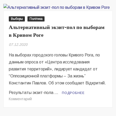
пол
с
другим
Выборы
Політика
результатом
Альтернативный экзит-пол по выборам
в Кривом Роге
07.12.2020
На выборах городского головы Кривого Рога, по
данным опроса от «Центра исследования
развития территорий», лидирует кандидат от
“Оппозиционной платформы – За жизнь”
Константин Павлов. Об этом сообщает Відкритий.
Результаты экзит-пола …
ПОДРОБНЕЕ
на
Комментарий
Альтернативный
экзит-