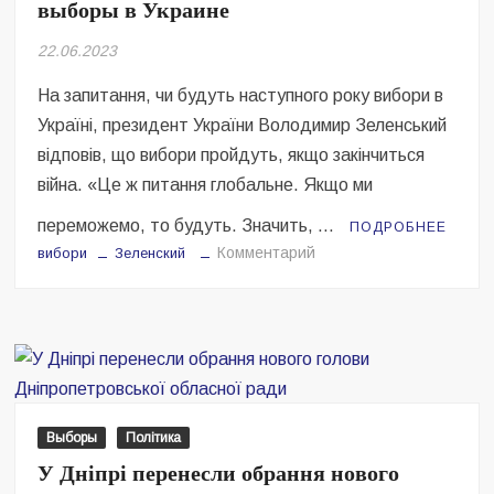
выборы в Украине
Безугла закликає валити Сирського
22.06.2023
Світові бренди одягу та взуття: розвиток ринку та вплив на
сучасну моду
На запитання, чи будуть наступного року вибори в
Україні, президент України Володимир Зеленський
Командувач ВМС Неїжпапа закликав не дестабілізувати ситуацію
навколо керівництва армії
відповів, що вибори пройдуть, якщо закінчиться
війна. «Це ж питання глобальне. Якщо ми
переможемо, то будуть. Значить, …
ПОДРОБНЕЕ
на
Комментарий
вибори
Зеленский
Зеленский
рассказал,
когда
пройдут
выборы
в
Украине
Выборы
Політика
У Дніпрі перенесли обрання нового