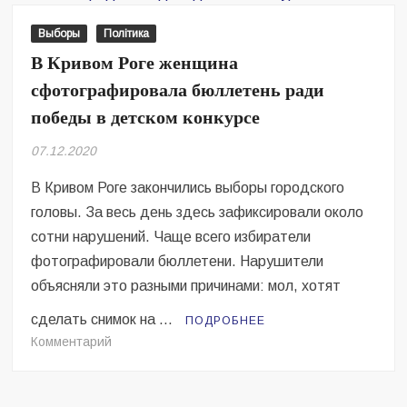
Роге
Выборы
Політика
В Кривом Роге женщина
сфотографировала бюллетень ради
победы в детском конкурсе
07.12.2020
В Кривом Роге закончились выборы городского
головы. За весь день здесь зафиксировали около
сотни нарушений. Чаще всего избиратели
фотографировали бюллетени. Нарушители
объясняли это разными причинами: мол, хотят
сделать снимок на …
ПОДРОБНЕЕ
на
Комментарий
В
Кривом
Роге