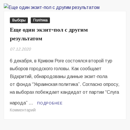
женщина
сфотографировала
бюллетень
Выборы
Політика
ради
Еще один экзит-пол с другим
победы
результатом
в
детском
07.12.2020
конкурсе
6 декабря, в Кривом Роге состоялся второй тур
выборов городского головы. Как сообщает
Відкритий, обнародованы данные экзит-пола
от фонда “Украинская политика”. Согласно опросу,
на выборах побеждает кандидат от партии “Слуга
народа” …
ПОДРОБНЕЕ
на
Комментарий
Еще
один
экзит-