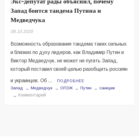
Экс-депутат рады объяснил, почему
Безугла закликає валити Сирського
Запад боится тандема Путина и
Світові бренди одягу та взуття: розвиток ринку та вплив на
Медведчука
сучасну моду
08.10.2020
Командувач ВМС Неїжпапа закликав не дестабілізувати ситуацію
навколо керівництва армії
Возможность образования тандема таких сильных
и близких по духу лидеров, как Владимир Путин и
Виктор Медведчук, не может не пугать Запад,
который поставил своей целью разобщить россиян
и украинцев. Об …
ПОДРОБНЕЕ
Запад
Медведчук
ОПЗЖ
Путин
санкции
на
Комментарий
Экс-
депутат
рады
объяснил,
почему
Запад