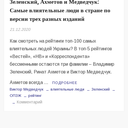
Зеленский, Ахметов и Медведчук:
Безугла закликає валити Сирського
Самые влиятельные люди в стране по
Світові бренди одягу та взуття: розвиток ринку та вплив на
версии трех разных изданий
сучасну моду
21.12.2020
Командувач ВМС Неїжпапа закликав не дестабілізувати ситуацію
навколо керівництва армії
Как смотреть на рейтинги топ-100 самых
влиятельных людей Украины? В топ-5 рейтингов
«Вестей», «НВ» и «Корреспондента»
бессменными остаются три фамилии – Владимир
Зеленский, Ринат Ахметов и Виктор Медведчук.
Ахметов всегда …
ПОДРОБНЕЕ
Виктор Медведчук
влиятельные люди
Зеленский
ОПЗЖ
рейтинг
на
Комментарий
Зеленский,
Ахметов
и
Медведчук: