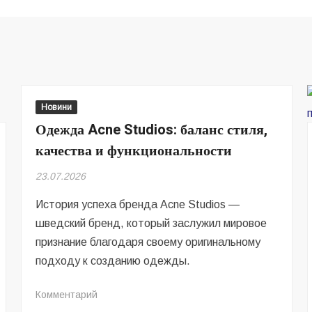
Новини
Одежда Acne Studios: баланс стиля,
качества и функциональности
23.07.2026
История успеха бренда Acne Studios —
шведский бренд, который заслужил мировое
признание благодаря своему оригинальному
подходу к созданию одежды.
на
Комментарий
Одежда