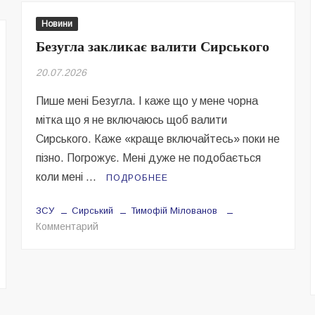
ванням
Новини
ального
Безугла закликає валити Сирського
у,
тився
20.07.2026
Пише мені Безугла. І каже що у мене чорна
мітка що я не включаюсь щоб валити
Сирського. Каже «краще включайтесь» поки не
пізно. Погрожує. Мені дуже не подобається
коли мені …
ПОДРОБНЕЕ
ЗСУ
Сирський
Тимофій Мілованов
на
Комментарий
Безугла
закликає
валити
Сирського