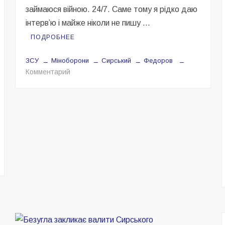
займаюся війною. 24/7. Саме тому я рідко даю
інтерв’ю і майже ніколи не пишу …
ПОДРОБНЕЕ
ЗСУ
Міноборони
Сирський
Федоров
на
Комментарий
Моя
робота
—
війна
адовець
іції
нчук,
зують