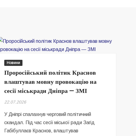
Новини
Проросійський політик Краснов
влаштував мовну провокацію на
сесії міськради Дніпра — ЗМІ
22.07.2026
У Дніпрі спалахнув черговий політичний
скандал. Під час сесії міської ради Загід
Габібуллаєв Краснов, влаштував