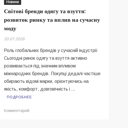
піар
Новини
та
Світові бренди одягу та взуття:
«реформи»
розвиток ринку та вплив на сучасну
Федорова,
моду
—
військові
20.07.2026
записали
звернення
Роль глобальних брендів у сучасній індустрії
про
Сьогодні ринок одягу та взуття активно
ситуацію
розвивається під значним впливом
на
міжнародних брендів. Покупці дедалі частіше
фронті
обирають відомі марки, орієнтуючись на
якість, комфорт, довговічність і …
ПОДРОБНЕЕ
на
Комментарий
Світові
бренди