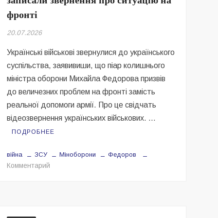
записали звернення про ситуацію на
фронті
20.07.2026
Українські військові звернулися до українського
суспільства, заявивиши, що піар колишнього
міністра оборони Михайла Федорова призвів
до величезних проблем на фронті замість
реальної допомоги армії. Про це свідчать
відеозвернення українських військових. …
ПОДРОБНЕЕ
війна
ЗСУ
Міноборони
Федоров
на
Комментарий
Фронт
платить
кровʼю
за