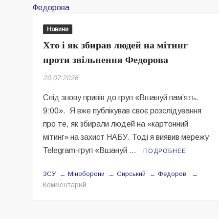
із
кришу
нелег
Новини
бізнес
Хто і як збирав людей на мітинг
збага
проти звільнення Федорова
під
час
20.07.2026
війни
—
Слід знову привів до груп «Вшануй пам’ять.
ЗМІ
9:00». Я вже публікував своє розслідування
про те, як збирали людей на «картонний
мітинг» на захист НАБУ. Тоді я виявив мережу
Telegram-груп «Вшануй …
ПОДРОБНЕЕ
ЗСУ
Міноборони
Сирський
Федоров
на
Комментарий
Хто
і
як