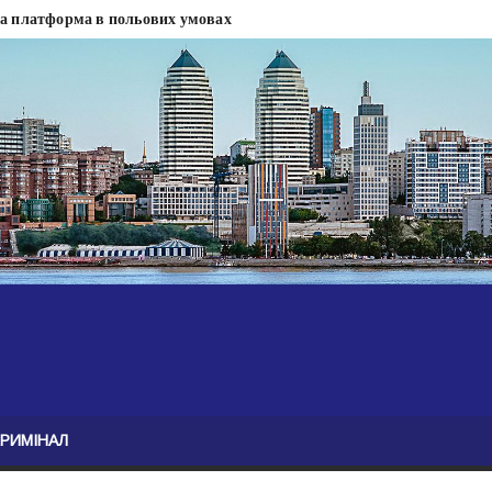
на платформа в польових умовах
сти
 сесії міськради Дніпра — ЗМІ
анням нелегального бізнесу, збагатився під час війни — ЗМІ
ові записали звернення про ситуацію на фронті
Безугла закликає валити Сирського
асну моду
ю навколо керівництва армії
КРИМІНАЛ