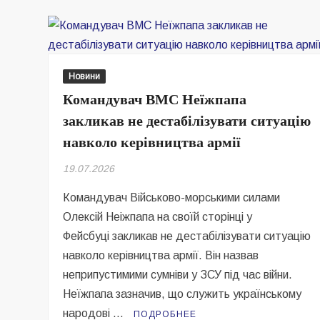
збирав
людей
на
мітинг
Новини
проти
Командувач ВМС Неїжпапа
звільнення
Федорова
закликав не дестабілізувати ситуацію
навколо керівництва армії
19.07.2026
Командувач Військово-морськими силами
Олексій Неіжпапа на своїй сторінці у
Фейсбуці закликав не дестабілізувати ситуацію
навколо керівництва армії. Він назвав
неприпустимими сумніви у ЗСУ під час війни.
Неїжпапа зазначив, що служить українському
народові …
ПОДРОБНЕЕ