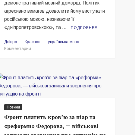
демонстративний мовний демарш. Політик
агресивно вимагав дозволити йому виступати
російською мовою, називаючи її
«дніпропетровською», та …
ПОДРОБНЕЕ
Дніпро
Краснов
українська мова
на
Комментарий
Проросійський
політик
Краснов
влаштував
мовну
провокацію
на
сесії
Новини
міськради
Фронт платить кровʼю за піар та
Дніпра
«реформи» Федорова, — військові
—
ЗМІ