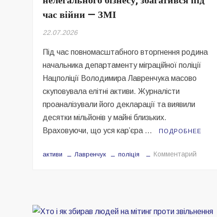
нелегального бізнесу, збагатився під
час війни — ЗМІ
22.07.2026
Під час повномасштабного вторгнення родина
начальника департаменту міграційної поліції
Нацполіції Володимира Лавренчука масово
скуповувала елітні активи. Журналісти
проаналізували його декларації та виявили
десятки мільйонів у майні близьких.
Враховуючи, що уся карʼєра …
ПОДРОБНЕЕ
на
Комментарий
активи
Лавренчук
поліція
Топос
Нацпол
Лавре
якого
пов’я