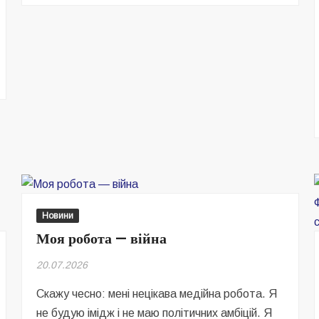
Acne
Studios:
баланс
стиля,
качества
и
функциональности
Новини
Моя робота — війна
20.07.2026
Скажу чесно: мені нецікава медійна робота. Я
не будую імідж і не маю політичних амбіцій. Я