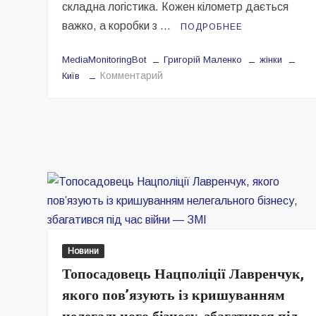
складна логістика. Кожен кілометр дається
важко, а коробки з …
ПОДРОБНЕЕ
MediaMonitoringBot
Григорій Маленко
жінки
на
Комментарий
Київ
Допомога,
яку
не
можна
відкладати:
як
працює
мобільна
медична
платформа
Новини
в
Топосадовець Нацполіції Лавренчук,
польових
умовах
якого пов’язують із кришуванням