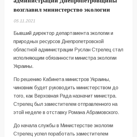
администрации Днепропетровщины
Безугла закликає валити Сирського
возглавил министерство экологии
Світові бренди одягу та взуття: розвиток ринку та вплив на
05.11.2021
сучасну моду
Бывший директор департамента экологии и
Командувач ВМС Неїжпапа закликав не дестабілізувати ситуацію
природных ресурсов Днепропетровской
навколо керівництва армії
областной администрации Руслан Стрелец стал
исполняющим обязанности министра экологии
Украины.
По решению Кабинета министров Украины,
чиновник будет руководить министерством до
того, как Верховная Рада назначит министра.
Стрелец был заместителем отправленного на
этой неделе в отставку Романа Абрамовского.
До начала службы в Министерстве экологии
Стрелец успел поработать заместителем