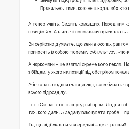
Знизу (в ТЦК)
гребуть план. Здорових, ре
Правильно, тими, кого не шкода, або хто
А тепер уявіть. Сидить командир. Перед ним кар
позицію Х». А в якості поповнення присилають л
Ви серйозно думаєте, що зеки в окопах раптом 
приносять із собою тюремну субкультуру, «пон
А наркомани – це взагалі окреме коло пекла. На
з бійцем, у якого на позиції під обстрілом поча
Або коли в людини галюцинації, вона бачить чо
всього підрозділу.
І от «Скеля» стоїть перед вибором. Людей соб
тих, кого дали. А задачу виконувати треба – пр
Те, що відбувається всередині – це страшний, 