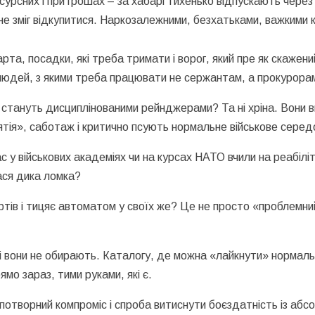
сурсних і при грошах – за хабарі тихенько відпускають через
 не зміг відкупитися. Наркозалежними, безхатьками, важкими
та, посадки, які треба тримати і ворог, який пре як скажени
юдей, з якими треба працювати не сержантам, а прокурорам і 
стануть дисциплінованими рейнджерами? Та ні хріна. Вони в
ятія», саботаж і критично псують нормальне військове сере
с у військових академіях чи на курсах НАТО вчили на реабіліт
лася дика ломка?
ртів і тицяє автоматом у своїх же? Це не просто «проблемний
і вони не обирають. Каталогу, де можна «лайкнути» нормал
ямо зараз, тими руками, які є.
потворний компроміс і спроба витиснути боєздатність із абс