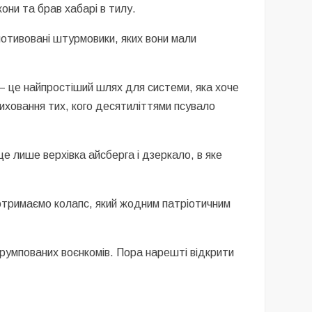
они та брав хабарі в тилу.
мотивовані штурмовики, яких вони мали
 – це найпростіший шлях для системи, яка хоче
виховання тих, кого десятиліттями псувало
е лише верхівка айсберга і дзеркало, в яке
отримаємо колапс, який жодним патріотичним
корумпованих воєнкомів. Пора нарешті відкрити