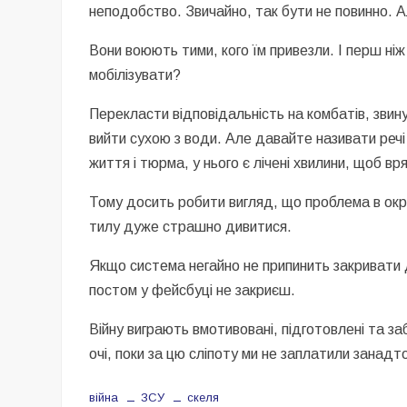
неподобство. Звичайно, так бути не повинно. Ал
Вони воюють тими, кого їм привезли. І перш ні
мобілізувати?
Перекласти відповідальність на комбатів, звин
вийти сухою з води. Але давайте називати речі
життя і тюрма, у нього є лічені хвилини, щоб вр
Тому досить робити вигляд, що проблема в окре
тилу дуже страшно дивитися.
Якщо система негайно не припинить закривати 
постом у фейсбуці не закриєш.
Війну виграють вмотивовані, підготовлені та за
очі, поки за цю сліпоту ми не заплатили занадто
війна
ЗСУ
скеля