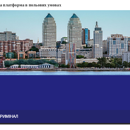
на платформа в польових умовах
сти
 сесії міськради Дніпра — ЗМІ
анням нелегального бізнесу, збагатився під час війни — ЗМІ
ові записали звернення про ситуацію на фронті
Безугла закликає валити Сирського
асну моду
ю навколо керівництва армії
КРИМІНАЛ