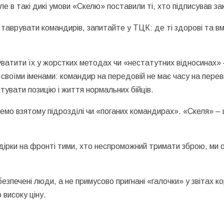
е в такі дикі умови «Скелю» поставили ті, хто підписував зак
ж таврувати командирів, запитайте у ТЦК: де ті здорові та в
уватити їх у жорстких методах чи «нестатутних відносинах»
 своїми іменами: командир на передовій не має часу на пере
ятувати позицію і життя нормальних бійців.
мо взятому підрозділі чи «поганих командирах». «Скеля» – ц
дірки на фронті тими, хто неспроможний тримати зброю, ми 
безпечені люди, а не примусово пригнані «галочки» у звітах 
 високу ціну.