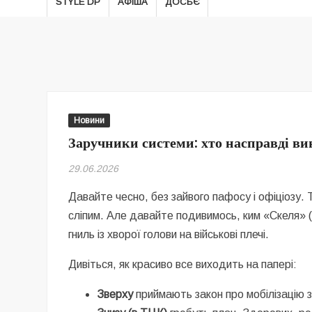
STYLE DP
АФІША
ДОСЬЄ
Новини
Заручники системи: хто насправді ви
29.06.2026
Давайте чесно, без зайвого пафосу і офіціозу.
сліпим. Але давайте подивимось, ким «Скеля» (і 
гниль із хворої голови на військові плечі.
Дивіться, як красиво все виходить на папері:
Зверху
приймають закон про мобілізацію 