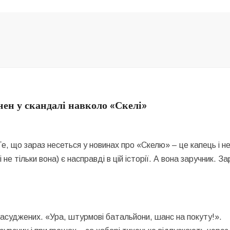
нен у скандалі навколо «Скелі»
 Те, що зараз несеться у новинах про «Скелю» – це капець і 
не тільки вона) є насправді в цій історії. А вона заручник. 
засуджених. «Ура, штурмові батальйони, шанс на покуту!».