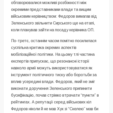
обговорювалися можливі розбіжності між
окремими представниками влади та вищим
військовим керівництвом: Федоров вимагав від
Зеленського звільнити Сирського ще на етапі,
коли планував зайти на посаду керівника ОП.
По-третє, останнім часом помітно посилилася
суспільна критика окремих аспектів
мобілізаційної політики. На цьому тлі частина
експертів припускає, що резонансні історії
навколо армії можуть використовуватися як
інструмент політичного тиску або боротьби за
вплив усередині влади. Федоров, який не зміг
виконати доручення Зеленського припинити
бусифікацію, почав стрімко втрачати “пункти” в
рейтингах. А репутації серед військових кіл
Федоров ніколи й не мав Хук зі “Скелею” мав би