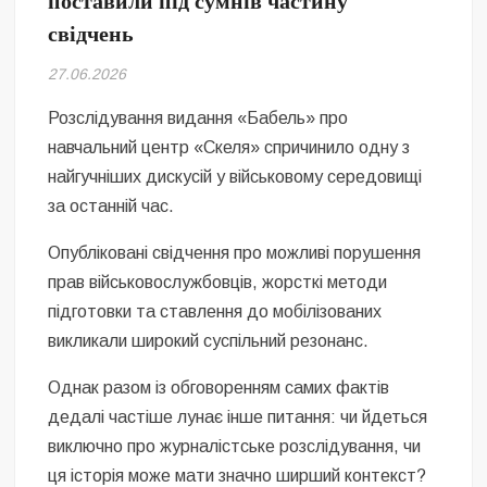
поставили під сумнів частину
Безугла закликає валити Сирського
свідчень
Світові бренди одягу та взуття: розвиток ринку та вплив на
27.06.2026
сучасну моду
Розслідування видання «Бабель» про
Командувач ВМС Неїжпапа закликав не дестабілізувати ситуацію
навчальний центр «Скеля» спричинило одну з
навколо керівництва армії
найгучніших дискусій у військовому середовищі
за останній час.
Опубліковані свідчення про можливі порушення
прав військовослужбовців, жорсткі методи
підготовки та ставлення до мобілізованих
викликали широкий суспільний резонанс.
Однак разом із обговоренням самих фактів
дедалі частіше лунає інше питання: чи йдеться
виключно про журналістське розслідування, чи
ця історія може мати значно ширший контекст?