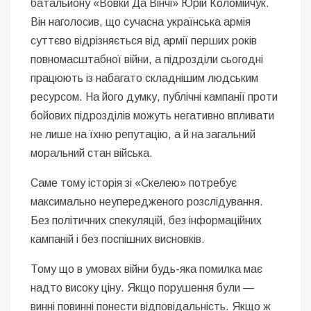
батальйону «Вовки Да Вінчі» Юрій Коломійчук.
Він наголосив, що сучасна українська армія
суттєво відрізняється від армії перших років
повномасштабної війни, а підрозділи сьогодні
працюють із набагато складнішим людським
ресурсом. На його думку, публічні кампанії проти
бойових підрозділів можуть негативно впливати
не лише на їхню репутацію, а й на загальний
моральний стан війська.
Саме тому історія зі «Скелею» потребує
максимально неупередженого розслідування.
Без політичних спекуляцій, без інформаційних
кампаній і без поспішних висновків.
Тому що в умовах війни будь-яка помилка має
надто високу ціну. Якщо порушення були —
винні повинні понести відповідальність. Якщо ж