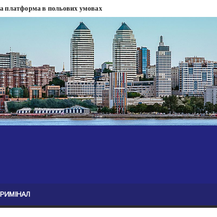
на платформа в польових умовах
сти
 сесії міськради Дніпра — ЗМІ
анням нелегального бізнесу, збагатився під час війни — ЗМІ
ові записали звернення про ситуацію на фронті
Безугла закликає валити Сирського
асну моду
ю навколо керівництва армії
КРИМІНАЛ