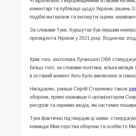
«Паралельно з інформаційними атаками на міні
коментарі та публікації щодо України, рішень G
подібні матеріали та експертні оцінки, назива
За словами Туки, Куршутов був першим номеро
президента України у 2021 році. Водночас згод
Крім того, ексголова Луганської ОВА стверджу
Більш того, за словами політика, кілька міся
в останній момент його було виключено зі списк
Нагадаємо, раніше Сергій Стерненко також
за
оборони, прямо назвавши її організатором Сєя
ресурсів та окремих медіа, які системно поши
Тука фактично підтвердив ці заяви, стверджуюч
команди Міністерства оборони та особисто М