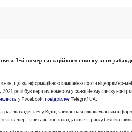
стояти 1-й номер санкційного списку контрабан
вважає, що за інформаційною кампанією проти віцепрем’єр-м
 2021 році був першим номером у санкційному списку контра
написав
у Facebook,
повідомляє
Telegraf UA.
араз знаходиться у Відні, займається фінансуванням інформ
і як експерт з питань обороноздатності, ринку безпілотників