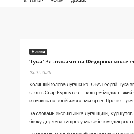
STYLE DP
АФІША
ДОСЬЄ
Новини
Тука: За атаками на Федорова може 
03.07.2026
Колишній голова Луганської ОВА Георгій Тука 
стоїть Сєяр Куршутов — контрабандист, який у
із наявністю російського паспорта. Про це Тука
За словами ексочільника Луганщини, Куршутов з
блоку держави та просуває себе в медіапростор