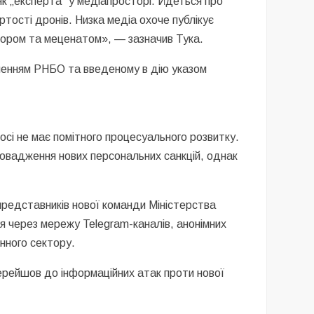
к „експерта“ у медіапросторі. Йдеться про
ртості дронів. Низка медіа охоче публікує
стором та меценатом», — зазначив Тука.
шенням РНБО та введеному в дію указом
сі не має помітного процесуального розвитку.
ровадження нових персональних санкцій, однак
представників нової команди Міністерства
я через мережу Telegram-каналів, анонімних
нного сектору.
перейшов до інформаційних атак проти нової