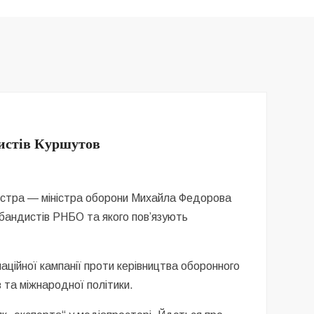
дистів Куршутов
іністра — міністра оборони Михайла Федорова
бандистів РНБО та якого пов’язують
аційної кампанії проти керівництва оборонного
 та міжнародної політики.