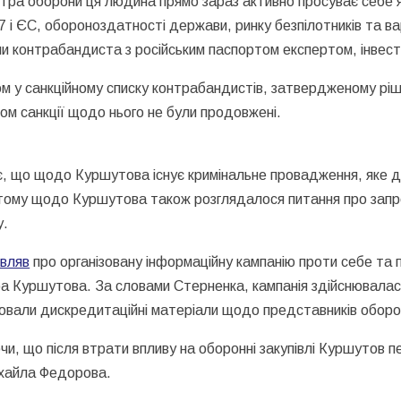
стра оборони ця людина прямо зараз активно просуває себе я
7 і ЄС, обороноздатності держави, ринку безпілотників та ва
ючи контрабандиста з російським паспортом експертом, інве
м у санкційному списку контрабандистів, затвердженому рі
ом санкції щодо нього не були продовжені.
є, що щодо Куршутова існує кримінальне провадження, яке до
ців тому щодо Куршутова також розглядалося питання про зап
у.
являв
про організовану інформаційну кампанію проти себе та 
ра Куршутова. За словами Стерненка, кампанія здійснювалас
рювали дискредитаційні матеріали щодо представників оборо
и, що після втрати впливу на оборонні закупівлі Куршутов 
ихайла Федорова.