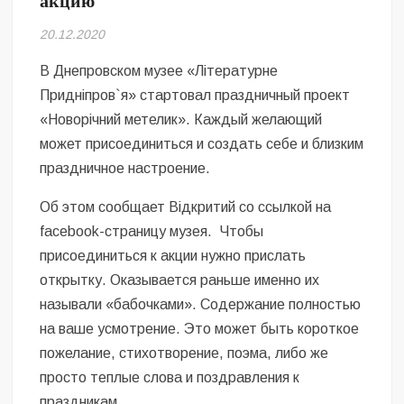
акцию
Безугла закликає валити Сирського
20.12.2020
Світові бренди одягу та взуття: розвиток ринку та вплив на
сучасну моду
В Днепровском музее «Літературне
Придніпров`я» стартовал праздничный проект
Командувач ВМС Неїжпапа закликав не дестабілізувати ситуацію
«Новорічний метелик». Каждый желающий
навколо керівництва армії
может присоединиться и создать себе и близким
праздничное настроение.
Об этом сообщает Відкритий со ссылкой на
facebook-страницу музея. Чтобы
присоединиться к акции нужно прислать
открытку. Оказывается раньше именно их
называли «бабочками». Содержание полностью
на ваше усмотрение. Это может быть короткое
пожелание, стихотворение, поэма, либо же
просто теплые слова и поздравления к
праздникам.