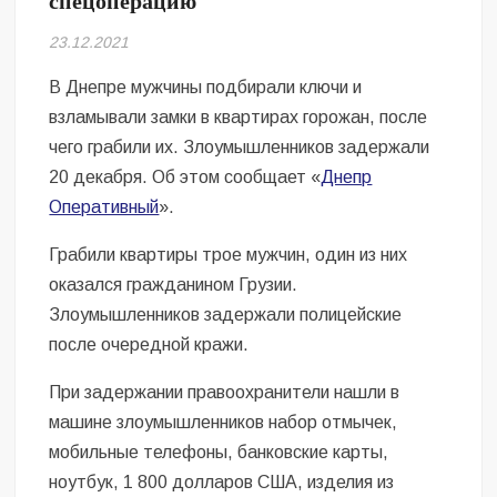
спецоперацию
Безугла закликає валити Сирського
23.12.2021
Світові бренди одягу та взуття: розвиток ринку та вплив на
сучасну моду
В Днепре мужчины подбирали ключи и
взламывали замки в квартирах горожан, после
Командувач ВМС Неїжпапа закликав не дестабілізувати ситуацію
чего грабили их. Злоумышленников задержали
навколо керівництва армії
20 декабря. Об этом сообщает «
Днепр
Оперативный
».
Грабили квартиры трое мужчин, один из них
оказался гражданином Грузии.
Злоумышленников задержали полицейские
после очередной кражи.
При задержании правоохранители нашли в
машине злоумышленников набор отмычек,
мобильные телефоны, банковские карты,
ноутбук, 1 800 долларов США, изделия из