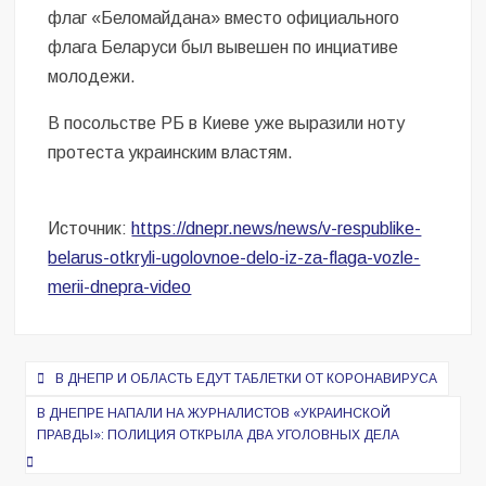
флаг «Беломайдана» вместо официального
флага Беларуси был вывешен по инциативе
молодежи.
В посольстве РБ в Киеве уже выразили ноту
протеста украинским властям.
Источник:
https://dnepr.news/news/v-respublike-
belarus-otkryli-ugolovnoe-delo-iz-za-flaga-vozle-
merii-dnepra-video
Навигация
В ДНЕПР И ОБЛАСТЬ ЕДУТ ТАБЛЕТКИ ОТ КОРОНАВИРУСА
по
В ДНЕПРЕ НАПАЛИ НА ЖУРНАЛИСТОВ «УКРАИНСКОЙ
записям
ПРАВДЫ»: ПОЛИЦИЯ ОТКРЫЛА ДВА УГОЛОВНЫХ ДЕЛА