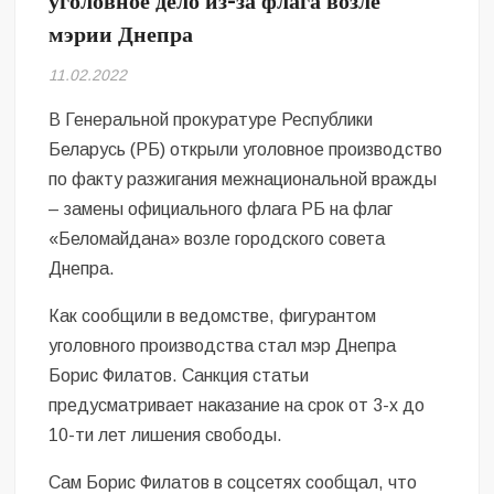
уголовное дело из-за флага возле
Безугла закликає валити Сирського
мэрии Днепра
Світові бренди одягу та взуття: розвиток ринку та вплив на
11.02.2022
сучасну моду
В Генеральной прокуратуре Республики
Командувач ВМС Неїжпапа закликав не дестабілізувати ситуацію
Беларусь (РБ) открыли уголовное производство
навколо керівництва армії
по факту разжигания межнациональной вражды
– замены официального флага РБ на флаг
«Беломайдана» возле городского совета
Днепра.
Как сообщили в ведомстве, фигурантом
уголовного производства стал мэр Днепра
Борис Филатов. Санкция статьи
предусматривает наказание на срок от 3-х до
10-ти лет лишения свободы.
Сам Борис Филатов в соцсетях сообщал, что