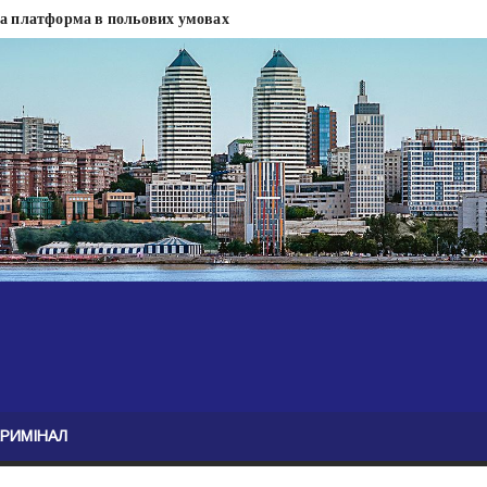
на платформа в польових умовах
сти
 сесії міськради Дніпра — ЗМІ
анням нелегального бізнесу, збагатився під час війни — ЗМІ
ові записали звернення про ситуацію на фронті
Безугла закликає валити Сирського
асну моду
ю навколо керівництва армії
КРИМІНАЛ