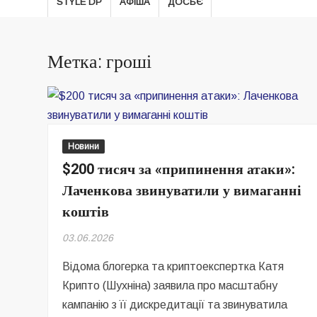
STYLE DP
АФІША
ДОСЬЄ
Метка: гроші
Новини
$200 тисяч за «припинення атаки»:
Лаченкова звинуватили у вимаганні
коштів
03.06.2026
Відома блогерка та криптоекспертка Катя
Крипто (Шухніна) заявила про масштабну
кампанію з її дискредитації та звинуватила