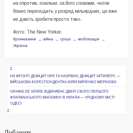
на спротив, оскільки, за його словами, «коли
бізнес переходить у розряд мільярдних, це вже
не дають зробити просто так».
Фото: The New Yorker.
бронювання
війна
гроші
мобілізація
Україна
Навигация
по
НА ФРОНТІ ДЕФІЦИТ НРК ТА НАЗРІВАЄ ДЕФІЦИТ АРТИЛЕРІЇ, —
ВІЙСЬКОВА КОРЕСПОНДЕНТКА ЮЛІЯ КИРІЄНКО-МЕРІНОВА
записям
GRAINS DE VERRE ВІДКРИВАЄ ДВЕРІ СВОГО ПЕРШОГО
ФЛАГМАНСЬКОГО МАГАЗИНУ В УКРАЇНІ — УРІДНОМУ МІСТІ
ОДЕСІ
Добавить