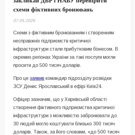
закликав ДБР і НАБУ перевірити
Безугла закликає валити Сирського
схеми фіктивних бронювань
Світові бренди одягу та взуття: розвиток ринку та вплив на
07.05.2026
сучасну моду
Схеми з фіктивним бронюванням і створенням
Командувач ВМС Неїжпапа закликав не дестабілізувати ситуацію
несправжніх підприємств критичної
навколо керівництва армії
інфраструктури стали прибутковим бізнесом. В
окремих регіонах України за такі послуги могли
просити до 500 тисяч доларів.
Про це
заявив
командир підрозділу розвідки
ЗСУ Денис Ярославський в ефірі Київ24.
Офіцер зазначив, що у Харківській області
створення фіктивного підприємства критичної
інфраструктури з можливістю забронювати до
30 людей могло коштувати близько 300 тисяч
доларів. Також, за його словами, «до 500 тисяч