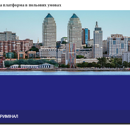
на платформа в польових умовах
сти
 сесії міськради Дніпра — ЗМІ
анням нелегального бізнесу, збагатився під час війни — ЗМІ
ові записали звернення про ситуацію на фронті
Безугла закликає валити Сирського
асну моду
ю навколо керівництва армії
КРИМІНАЛ