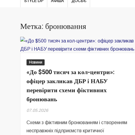
STYLE DP
АФІША
ДОСЬЄ
Метка: бронювання
Новини
«До $500 тисяч за кол-центри»:
офіцер закликав ДБР і НАБУ
перевірити схеми фіктивних
бронювань
07.05.2026
Схеми з фіктивним бронюванням і створенням
несправжніх підприємств критичної