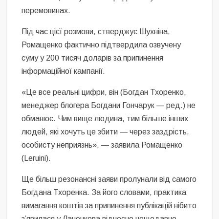
перемовинах.
Під час цієї розмови, стверджує Шухніна,
Ромащенко фактично підтвердила озвучену
суму у 200 тисяч доларів за припинення
інформаційної кампанії.
«Це все реальні цифри, він (Богдан Тхоренко,
менеджер блогера Богдани Гончарук — ред.) не
обманює. Чим вище людина, тим більше інших
людей, які хочуть це збити — через заздрість,
особисту неприязнь», — заявила Ромащенко
(Leruini).
Ще більш резонансні заяви пролунали від самого
Богдана Тхоренка. За його словами, практика
вимагання коштів за припинення публікацій нібито
з’явилася у Лаченкова відносно нещодавно.