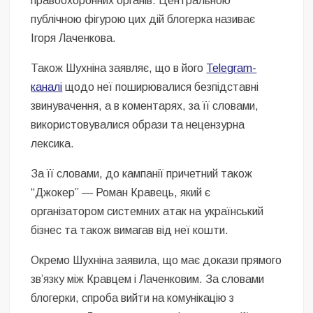
правоохоронних органів. Центральною
публічною фігурою цих дій блогерка називає
Ігоря Лаченкова.
Також Шухніна заявляє, що в його
Telegram-
каналі
щодо неї поширювалися безпідставні
звинувачення, а в коментарях, за її словами,
використовувалися образи та нецензурна
лексика.
За її словами, до кампанії причетний також
“Джокер” — Роман Кравець, який є
організатором системних атак на український
бізнес та також вимагав від неї кошти.
Окремо Шухніна заявила, що має докази прямого
зв’язку між Кравцем і Лаченковим. За словами
блогерки, спроба вийти на комунікацію з