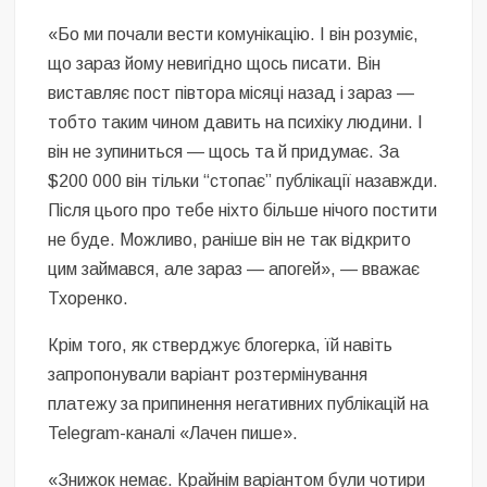
«Бо ми почали вести комунікацію. І він розуміє,
що зараз йому невигідно щось писати. Він
виставляє пост півтора місяці назад і зараз —
тобто таким чином давить на психіку людини. І
він не зупиниться — щось та й придумає. За
$200 000 він тільки “стопає” публікації назавжди.
Після цього про тебе ніхто більше нічого постити
не буде. Можливо, раніше він не так відкрито
цим займався, але зараз — апогей», — вважає
Тхоренко.
Крім того, як стверджує блогерка, їй навіть
запропонували варіант розтермінування
платежу за припинення негативних публікацій на
Telegram-каналі «Лачен пише».
«Знижок немає. Крайнім варіантом були чотири