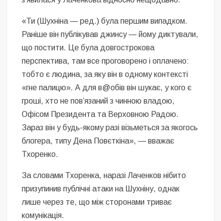
«Ти (Шухніна — ред.) була першим випадком.
Раніше він публікував джинсу — йому диктували,
що постити. Це була довгострокова
перспектива, там все проговорено і оплачено:
тобто є людина, за яку він в одному контексті
«гне палицю». А для в@обів він шукає, у кого є
гроші, хто не повʼязаний з чинною владою,
Офісом Президента та Верховною Радою.
Зараз він у будь-якому разі візьметься за якогось
блогера, типу Дена Повєткіна», — вважає
Тхоренко.
За словами Тхоренка, наразі Лаченков нібито
призупинив публічні атаки на Шухніну, однак
лише через те, що між сторонами триває
комунікація.