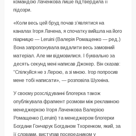
командою Лаченкова лише підтвердила її
підозри.
«Коли весь цей бруд почав з’являтися на
каналах Ігоря Лачена, я спочатку вийшла на його
піарницю — Leruini (Валерія Ромащенко — ред.)
Вона запропонувала видалити весь замовний
матеріал. Але ми відмовилися. І буквально за
десять секунд мені написав Джокер. Він сказав:
“Спілкуйся не з Лерою, а зі мною. Ігор попросив
мене тобі написати», — розповіла Шухніна.
У своєму розслідуванні блогерка також
опублікувала фрагмент розмови між рекламною
менеджеркою Ігоря Лаченкова Валерією
Ромащенко (Leruini) та менеджером блогерки
Богдани Гончарук Богданом Тхоренком, який, за
її словами, виступав посередником у