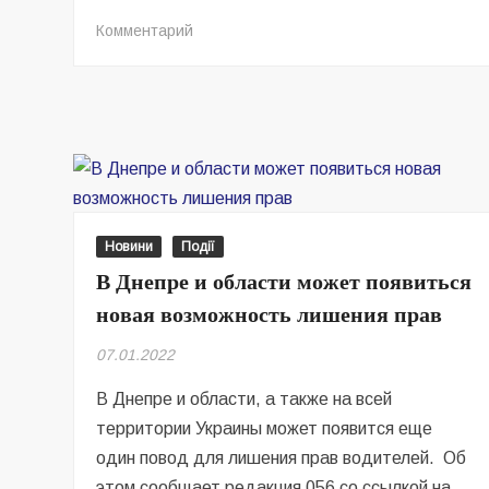
на
Комментарий
В
Днепре
спасли
роженицу
с
аневризмой
головного
мозга
Новини
Події
В Днепре и области может появиться
новая возможность лишения прав
07.01.2022
В Днепре и области, а также на всей
территории Украины может появится еще
один повод для лишения прав водителей. Об
этом сообщает редакция 056 со ссылкой на