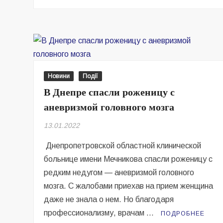
В
деле
Трухина
сотрудник
полиции
утаил
видео
Новини
Події
от
В Днепре спасли роженицу с
следователей
аневризмой головного мозга
ГБР
13.01.2022
Днепропетровской областной клинической
больнице имени Мечникова спасли роженицу с
редким недугом — аневризмой головного
мозга. С жалобами приехав на прием женщина
даже не знала о нем. Но благодаря
профессионализму, врачам …
ПОДРОБНЕЕ