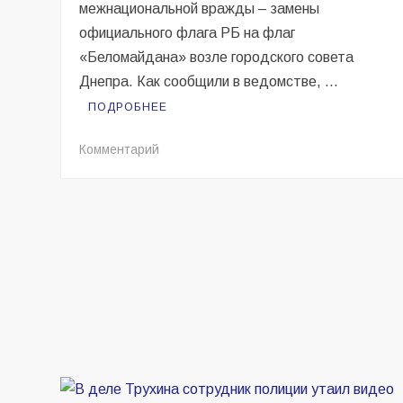
межнациональной вражды – замены
официального флага РБ на флаг
«Беломайдана» возле городского совета
Днепра. Как сообщили в ведомстве, …
ПОДРОБНЕЕ
на
Комментарий
В
Республике
Беларусь
открыли
уголовное
дело
из-
за
флага
возле
мэрии
Днепра