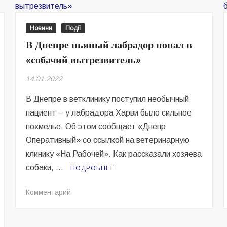
Новини
Події
В Днепре пьяный лабрадор попал в
«собачий вытрезвитель»
14.01.2022
В Днепре в ветклинику поступил необычный
пациент – у лабрадора Харви было сильное
похмелье. Об этом сообщает «Днепр
Оперативный» со ссылкой на ветеринарную
клинику «На Рабочей». Как рассказали хозяева
собаки, …
ПОДРОБНЕЕ
на
Комментарий
В
Днепре
пьяный