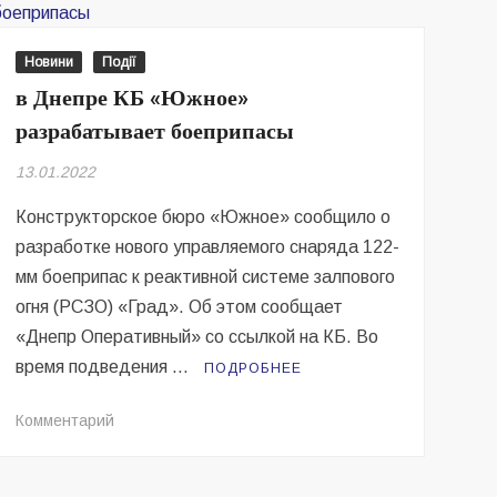
терроборону
Новини
Події
в Днепре КБ «Южное»
разрабатывает боеприпасы
13.01.2022
Конструкторское бюро «Южное» сообщило о
разработке нового управляемого снаряда 122-
мм боеприпас к реактивной системе залпового
огня (РСЗО) «Град». Об этом сообщает
«Днепр Оперативный» со ссылкой на КБ. Во
время подведения …
ПОДРОБНЕЕ
на
Комментарий
в
Днепре
КБ