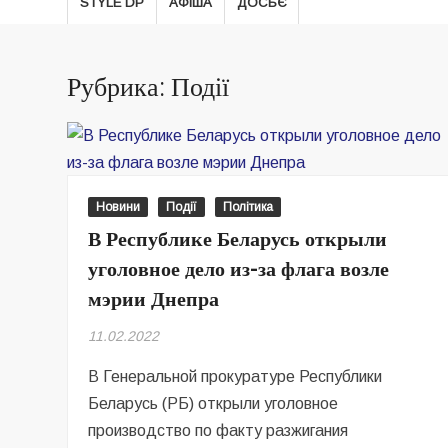
STYLE DP
АФІША
ДОСЬЄ
Рубрика: Події
Новини
Події
Політика
В Республике Беларусь открыли
уголовное дело из-за флага возле
мэрии Днепра
11.02.2022
В Генеральной прокуратуре Республики
Беларусь (РБ) открыли уголовное
производство по факту разжигания