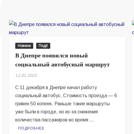
лабрадор
попал
в
«собачий
вытрезвитель»
Новини
Події
В Днепре появился новый
социальный автобусный маршрут
12.01.2022
С 11 декабря в Днепре начал работу
социальный автобус. Стоимость проезда — 6
гривен 50 копеек. Раньше такие маршруты
уже были в городе, но из-за снижения
количества пассажиров во время …
ПОДРОБНЕЕ