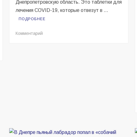
Днепропетровскую область. Это таблетки для
лечения COVID-19, которые отвезут в …
ПОДРОБНЕЕ
на
Комментарий
В
Днепр
и
область
едут
таблетки
от
коронавируса