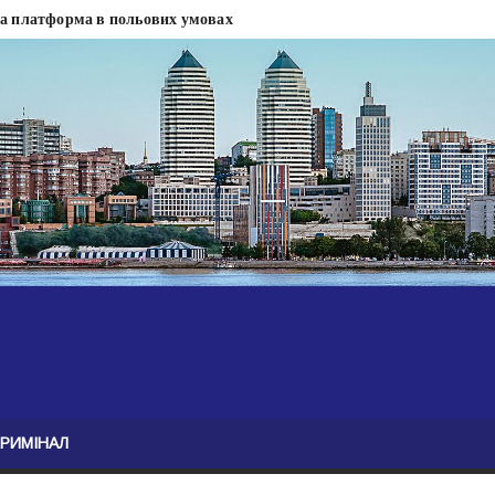
на платформа в польових умовах
сти
 сесії міськради Дніпра — ЗМІ
анням нелегального бізнесу, збагатився під час війни — ЗМІ
ові записали звернення про ситуацію на фронті
Безугла закликає валити Сирського
асну моду
ю навколо керівництва армії
КРИМІНАЛ