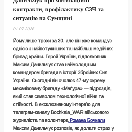
Данильчук про мотиваційні
Безугла закликає валити Сирського
контракти, профілактику СЗЧ та
ситуацію на Сумщині
Світові бренди одягу та взуття: розвиток ринку та вплив на
сучасну моду
01.07.2026
Командувач ВМС Неїжпапа закликав не дестабілізувати ситуацію
навколо керівництва армії
Йому лише трохи за 30, але він уже командує
однією з найпотужніших та найбільш медійних
бригад країни. Герой України, підполковник
Максим Данильчук став наймолодшим
командиром бригади в історії Збройних Сил
України. Сьогодні він очолює 47-му окрему
механізовану бригаду «Маґура» — підрозділ,
який став символом технологічної війни та
стійкості. В ексклюзивному інтерв’ю для
телеграм-каналу Bochkala_WAR військового
журналіста та волонтера
Романа Бочкали
Максим Данильчук розповів, як долати страх у