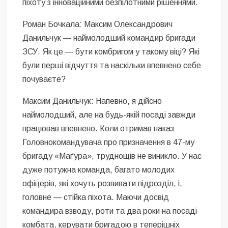
піхоту з інноваційними безпілотними рішеннями.
Роман Бочкала: Максим Олександрович
Данильчук — наймолодший командир бригади
ЗСУ. Як це — бути комбригом у такому віці? Які
були перші відчуття та наскільки впевнено себе
почуваєте?
Максим Данильчук: Напевно, я дійсно
наймолодший, але на будь-якій посаді завжди
працював впевнено. Коли отримав наказ
Головнокомандувача про призначення в 47-му
бригаду «Маґура», труднощів не виникло. У нас
дуже потужна команда, багато молодих
офіцерів, які хочуть розвивати підрозділ, і,
головне — стійка піхота. Маючи досвід
командира взводу, роти та два роки на посаді
комбата, керувати бригадою в теперішніх