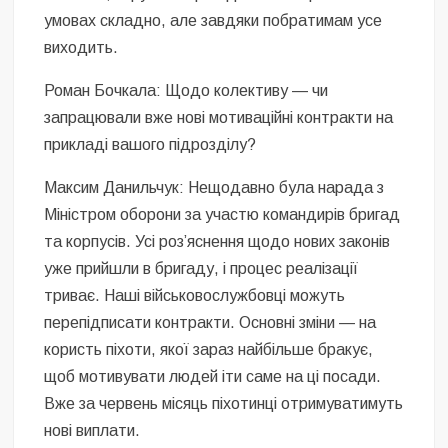
умовах складно, але завдяки побратимам усе
виходить.
Роман Бочкала: Щодо колективу — чи
запрацювали вже нові мотиваційні контракти на
прикладі вашого підрозділу?
Максим Данильчук: Нещодавно була нарада з
Міністром оборони за участю командирів бригад
та корпусів. Усі роз’яснення щодо нових законів
уже прийшли в бригаду, і процес реалізації
триває. Наші військовослужбовці можуть
перепідписати контракти. Основні зміни — на
користь піхоти, якої зараз найбільше бракує,
щоб мотивувати людей іти саме на ці посади.
Вже за червень місяць піхотинці отримуватимуть
нові виплати.