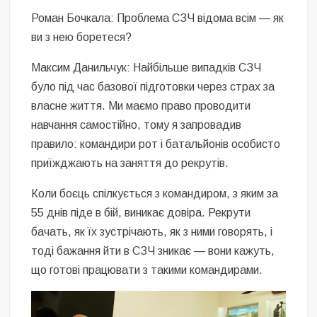
Роман Бочкала: Проблема СЗЧ відома всім — як
ви з нею боретеся?
Максим Данильчук: Найбільше випадків СЗЧ
було під час базової підготовки через страх за
власне життя. Ми маємо право проводити
навчання самостійно, тому я запровадив
правило: командири рот і батальйонів особисто
приїжджають на заняття до рекрутів.
Коли боєць спілкується з командиром, з яким за
55 днів піде в бій, виникає довіра. Рекрути
бачать, як їх зустрічають, як з ними говорять, і
тоді бажання йти в СЗЧ зникає — вони кажуть,
що готові працювати з такими командирами.