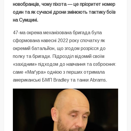
новобранців, чому піхота — це пріоритет номер
один та як сучасні дрони змінюють тактику боїв
на Сумщині.
47-ма окрема механізована бригада була
сформована навесні 2022 року спочатку як
окремий батальйон, що згодом розрісся до
полку та бригади. Підрозділ відомий своїм
«західним» підходом до навчання та озброєння:
саме «Маґура» однією з перших отримала
американські БМП Bradley та танки Abrams.