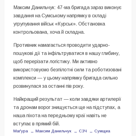
Максим Данильчук: 47-ма бригада зараз виконує
завдання на Сумському напрямку в складі
угрупування військ «Курськ». Обстановка
контрольована, хоча й складна.
Противник намагається проводити ударно-
пошукові дії та інфільтруватися в нашу глибину,
щоб перерізати логістику. Ми активно
використовуємо безпілотні сили та роботизовані
комплекси — у цьому напрямку бригада сильно
розвинулася за останні пів року.
Найкращий результат — коли завдяки артилерії
та дронам ворог знищується ще на підступах, а
наша піхота на передньому краї навіть не
вступає в прямий бій.
Маґура
Максим Данильчук
СЗЧ
Сумщиа