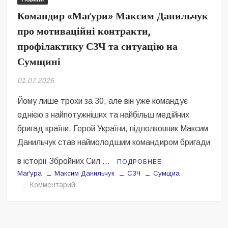
Безугла закликає валити Сирського
Командир «Маґури» Максим Данильчук
про мотиваційні контракти,
Світові бренди одягу та взуття: розвиток ринку та вплив на
сучасну моду
профілактику СЗЧ та ситуацію на
Сумщині
Командувач ВМС Неїжпапа закликав не дестабілізувати ситуацію
навколо керівництва армії
01.07.2026
Йому лише трохи за 30, але він уже командує
однією з найпотужніших та найбільш медійних
бригад країни. Герой України, підполковник Максим
Данильчук став наймолодшим командиром бригади
в історії Збройних Сил …
ПОДРОБНЕЕ
Маґура
Максим Данильчук
СЗЧ
Сумщиа
на
Комментарий
Командир
«Маґури»
Максим