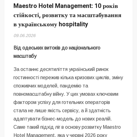
Безугла закликає валити Сирського
Maestro Hotel Management: 10 років
стійкості, розвитку та масштабування
Світові бренди одягу та взуття: розвиток ринку та вплив на
сучасну моду
в українському hospitality
09.06.2026
Командувач ВМС Неїжпапа закликав не дестабілізувати ситуацію
навколо керівництва армії
Від одеських витоків до національного
масштабу
За останнє десятиліття український ринок
гостинності пережив кілька кризових циклів, зміну
споживчих моделей, пандемію та
повномасштабну війну. У цих умовах ключовим
фактором успіху для готельних операторів
стала не лише якість сервісу, а й здатність
адаптувати бізнес-модель до нових реалій.
Саме такий підхід ліг в основу розвитку Maestro
Hotel Management, яка у червні 2026 року