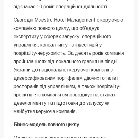
відзначає 10 років операційної діяльності.
Сьогодні Maestro Hotel Management є керуючою
компанією повного циклу, що об’єднує
експертизу у сферах запуску, операційного
управління, консалтингу та інвестицій у
hospitality-нерухомість. За десять років компанія
пройшла шлях від локального гравця на півдні
України до національної керуючої компанії з
диверсифікованим портфелем діючих готелів і
ресторанів під управлінням, а також hospitality-
проєктів, які компанія супроводжує на етапах
девелопменту та підготовки до запуску як
майбутня керуюча компанія.
Бізнес-модель повного циклу
Однією з ключових конкурентних переваг