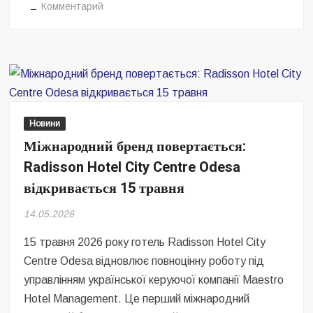
на
Комментарий
Одеса,
яка
живе:
новий
Radisson
у
серці
Новини
міста
Міжнародний бренд повертається:
Radisson Hotel City Centre Odesa
відкривається 15 травня
14.05.2026
15 травня 2026 року готель Radisson Hotel City
Centre Odesa відновлює повноцінну роботу під
управлінням української керуючої компанії Maestro
Hotel Management. Це перший міжнародний