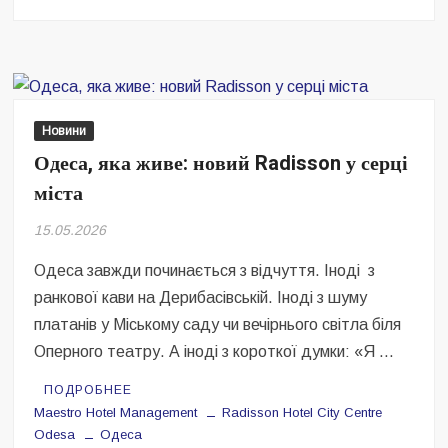
Кейс
Maestro
Hotel
Management:
як
запустити
Новини
міжнародний
Одеса, яка живе: новий Radisson у серці
готельний
міста
бренд
в
15.05.2026
умовах
війни
Одеса завжди починається з відчуття. Іноді з
ранкової кави на Дерибасівській. Іноді з шуму
платанів у Міському саду чи вечірнього світла біля
Оперного театру. А іноді з короткої думки: «Я …
ПОДРОБНЕЕ
Maestro Hotel Management
Radisson Hotel City Centre
Odesa
Одеса