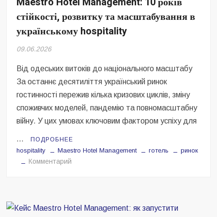
Maestro Hotel Management: 10 років
Безугла закликає валити Сирського
стійкості, розвитку та масштабування в
Світові бренди одягу та взуття: розвиток ринку та вплив на
українському hospitality
сучасну моду
09.06.2026
Командувач ВМС Неїжпапа закликав не дестабілізувати ситуацію
навколо керівництва армії
Від одеських витоків до національного масштабу
За останнє десятиліття український ринок
гостинності пережив кілька кризових циклів, зміну
споживчих моделей, пандемію та повномасштабну
війну. У цих умовах ключовим фактором успіху для
…
ПОДРОБНЕЕ
hospitality
Maestro Hotel Management
готель
ринок
на
Комментарий
Maestro
Hotel
Management:
10
років