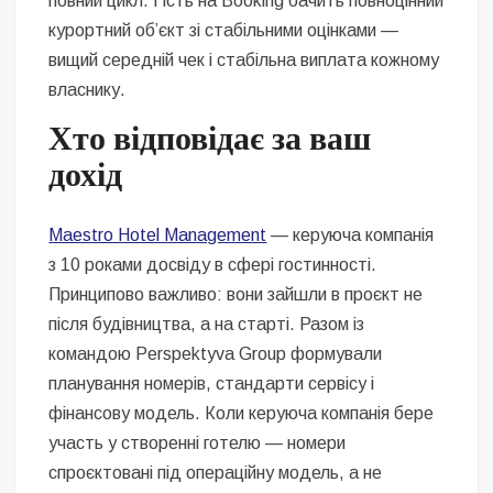
повний цикл. Гість на Booking бачить повноцінний
курортний об’єкт зі стабільними оцінками —
вищий середній чек і стабільна виплата кожному
власнику.
Хто відповідає за ваш
дохід
Maestro Hotel Management
— керуюча компанія
з 10 роками досвіду в сфері гостинності.
Принципово важливо: вони зайшли в проєкт не
після будівництва, а на старті. Разом із
командою Perspektyva Group формували
планування номерів, стандарти сервісу і
фінансову модель. Коли керуюча компанія бере
участь у створенні готелю — номери
спроєктовані під операційну модель, а не