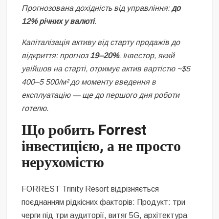
Прогнозована дохідність від управління:
до
12% річних у валюті
.
Капіталізація активу від старту продажів до
відкриття: прогноз
19–20%
. Інвестор, який
увійшов на старті, отримує актив вартістю ~$5
400–5 500/м² до моменту введення в
експлуатацію — ще до першого дня роботи
готелю.
Що робить Forrest
інвестицією, а не просто
нерухомістю
FORREST Trinity Resort відрізняється
поєднанням рідкісних факторів: Продукт: три
черги під три аудиторії, витяг 5G, архітектура