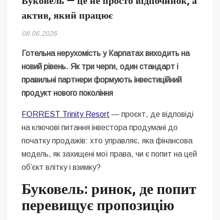
Буковель — це не просто відпочинок, а
Безугла закликає валити Сирського
актив, який працює
Світові бренди одягу та взуття: розвиток ринку та вплив на
08.06.2026
сучасну моду
Готельна нерухомість у Карпатах виходить на
Командувач ВМС Неїжпапа закликав не дестабілізувати ситуацію
новий рівень. Як три черги, один стандарт і
навколо керівництва армії
правильні партнери формують інвестиційний
продукт нового покоління
FORREST Trinity Resort
— проєкт, де відповіді
на ключові питання інвестора продумані до
початку продажів: хто управляє, яка фінансова
модель, як захищені мої права, чи є попит на цей
об’єкт влітку і взимку?
Буковель: ринок, де попит
перевищує пропозицію