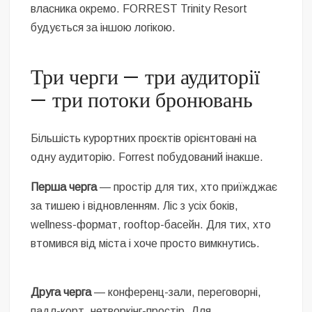
власника окремо. FORREST Trinity Resort
будується за іншою логікою.
Три черги — три аудиторії
— три потоки бронювань
Більшість курортних проєктів орієнтовані на
одну аудиторію. Forrest побудований інакше.
Перша черга
— простір для тих, хто приїжджає
за тишею і відновленням. Ліс з усіх боків,
wellness-формат, rooftop-басейн. Для тих, хто
втомився від міста і хоче просто вимкнутись.
Друга черга
— конференц-зали, переговорні,
падл-корт, нетворкінг-простір. Для