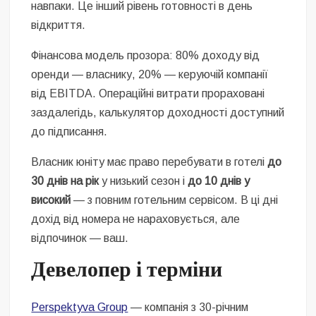
навпаки. Це інший рівень готовності в день
відкриття.
Фінансова модель прозора: 80% доходу від
оренди — власнику, 20% — керуючій компанії
від EBITDA. Операційні витрати прораховані
заздалегідь, калькулятор доходності доступний
до підписання.
Власник юніту має право перебувати в готелі
до
30 днів на рік
у низький сезон і
до 10 днів у
високий
— з повним готельним сервісом. В ці дні
дохід від номера не нараховується, але
відпочинок — ваш.
Девелопер і терміни
Perspektyva Group
— компанія з 30-річним