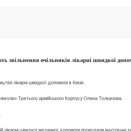
ють звільнення очільників лікарні швидкої допо
ництва лікарні швидкої допомоги в Києві.
«янголи» Третього армійського Корпусу Олена Толкачова.
.
ькій лікарні швидкої медичної допомоги проводили внутрішнє