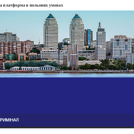
на платформа в польових умовах
сти
 сесії міськради Дніпра — ЗМІ
анням нелегального бізнесу, збагатився під час війни — ЗМІ
ові записали звернення про ситуацію на фронті
Безугла закликає валити Сирського
асну моду
ю навколо керівництва армії
КРИМІНАЛ