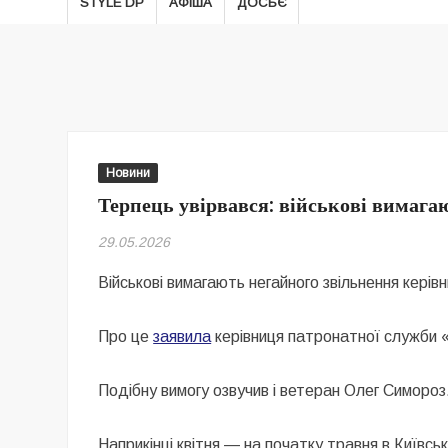
STYLE DP
АФІША
ДОСЬЄ
Новини
Терпець увірвався: військові вимага
29.05.2026
Військові вимагають негайного звільнення керів
Про це
заявила
керівниця патронатної служби 
Подібну вимогу озвучив і ветеран Олег Симороз
Наприкінці квітня — на початку травня в Київс