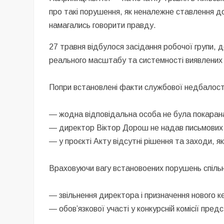
про такі порушення, як неналежне ставлення до 
намагались говорити правду.
27 травня відбулося засідання робочої групи,
реального масштабу та системності виявлени
Попри встановлені факти службової недбалост
— жодна відповідальна особа не була покаран
— директор Віктор Дорош не надав письмових по
— у проєкті Акту відсутні рішення та заходи, я
Враховуючи вагу встановоених порушень спіль
— звільнення директора і призначення нового к
— обов’язкової участі у конкурсній комісії пред