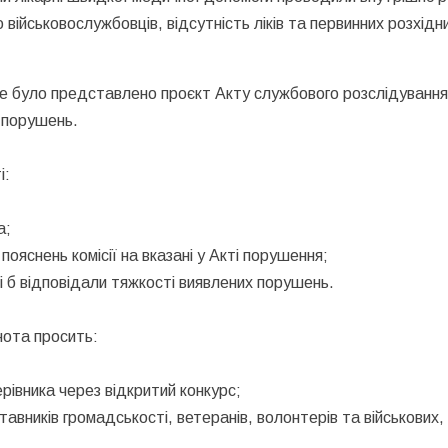
військовослужбовців, відсутність ліків та первинних розхідни
 де було представлено проєкт Акту службового розслідуванн
х порушень.
і:
а;
яснень комісії на вказані у Акті порушення;
кі б відповідали тяжкості виявлених порушень.
нота просить:
ерівника через відкритий конкурс;
ставників громадськості, ветеранів, волонтерів та військових, 