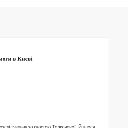
моги в Києві
 розслідування за скаргою Толкачової. Йшлося