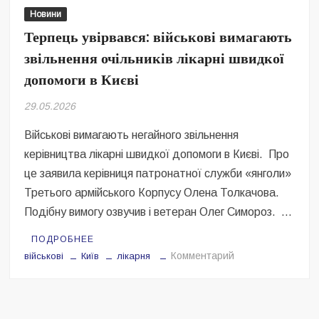
Безугла закликає валити Сирського
Новини
Терпець увірвався: військові вимагають
Світові бренди одягу та взуття: розвиток ринку та вплив на
сучасну моду
звільнення очільників лікарні швидкої
допомоги в Києві
Командувач ВМС Неїжпапа закликав не дестабілізувати ситуацію
навколо керівництва армії
29.05.2026
Військові вимагають негайного звільнення
керівництва лікарні швидкої допомоги в Києві. Про
це заявила керівниця патронатної служби «янголи»
Третього армійського Корпусу Олена Толкачова.
Подібну вимогу озвучив і ветеран Олег Симороз. …
ПОДРОБНЕЕ
на
Комментарий
військові
Київ
лікарня
Терпець
увірвався:
військові