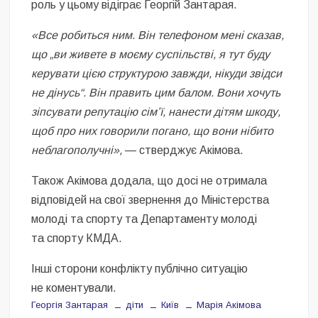
роль у цьому відіграє Георгій Зантарая.
«Все робиться ним. Він телефоном мені сказав,
що „ви живете в моєму суспільстві, я тут буду
керувати цією структурою завжди, нікуди звідси
не дінусь“. Він править цим балом. Вони хочуть
зіпсувати репутацію сімʼї, нанести дітям шкоду,
щоб про них говорили погано, що вони нібито
неблагополучні»,
— стверджує Акімова.
Також Акімова додала, що досі не отримала
відповідей на свої звернення до Міністерства
молоді та спорту та Департаменту молоді
та спорту КМДА.
Інші сторони конфлікту публічно ситуацію
не коментували.
Георгія Зантарая
діти
Київ
Марія Акімова