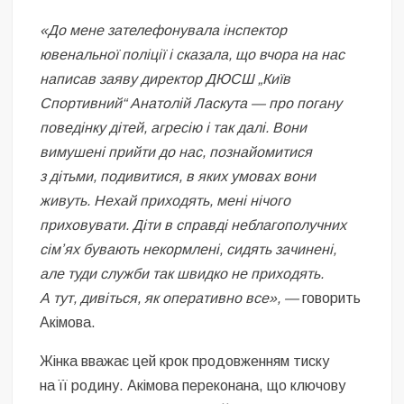
«До мене зателефонувала інспектор
ювенальної поліції і сказала, що вчора на нас
написав заяву директор ДЮСШ „Київ
Спортивний“ Анатолій Ласкута — про погану
поведінку дітей, агресію і так далі. Вони
вимушені прийти до нас, познайомитися
з дітьми, подивитися, в яких умовах вони
живуть. Нехай приходять, мені нічого
приховувати. Діти в справді неблагополучних
сімʼях бувають некормлені, сидять зачинені,
але туди служби так швидко не приходять.
А тут, дивіться, як оперативно все», —
говорить
Акімова.
Жінка вважає цей крок продовженням тиску
на її родину. Акімова переконана, що ключову