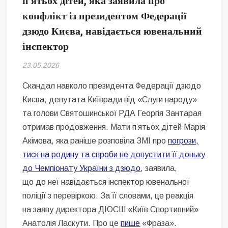
п’ятьох дітей, яка заявила про
Безугла закликає валити Сирського
конфлікт із президентом Федерації
дзюдо Києва, навідається ювенальний
Світові бренди одягу та взуття: розвиток ринку та вплив на
сучасну моду
інспектор
Командувач ВМС Неїжпапа закликав не дестабілізувати ситуацію
23.05.2026
навколо керівництва армії
Скандал навколо президента Федерації дзюдо
Києва, депутата Київради від «Слуги народу»
та голови Святошинської РДА Георгія Зантарая
отримав продовження. Мати п’ятьох дітей Марія
Акімова, яка раніше розповіла ЗМІ про
погрози,
тиск на родину та спроби не допустити її доньку
до Чемпіонату України з дзюдо
, заявила,
що до неї навідається інспектор ювенальної
поліції з перевіркою. За її словами, це реакція
на заяву директора ДЮСШ «Київ Спортивний»
Анатолія Ласкути. Про це
пише
«Фраза».