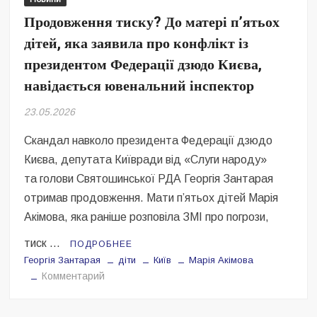
Безугла закликає валити Сирського
Продовження тиску? До матері п’ятьох
дітей, яка заявила про конфлікт із
Світові бренди одягу та взуття: розвиток ринку та вплив на
сучасну моду
президентом Федерації дзюдо Києва,
навідається ювенальний інспектор
Командувач ВМС Неїжпапа закликав не дестабілізувати ситуацію
навколо керівництва армії
23.05.2026
Скандал навколо президента Федерації дзюдо
Києва, депутата Київради від «Слуги народу»
та голови Святошинської РДА Георгія Зантарая
отримав продовження. Мати п’ятьох дітей Марія
Акімова, яка раніше розповіла ЗМІ про погрози,
тиск …
ПОДРОБНЕЕ
Георгія Зантарая
діти
Київ
Марія Акімова
на
Комментарий
Продовження
тиску?