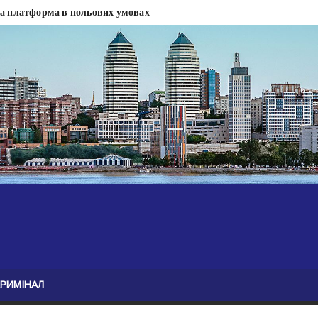
на платформа в польових умовах
сти
 сесії міськради Дніпра — ЗМІ
анням нелегального бізнесу, збагатився під час війни — ЗМІ
ові записали звернення про ситуацію на фронті
Безугла закликає валити Сирського
асну моду
ю навколо керівництва армії
КРИМІНАЛ