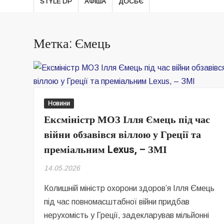
STYLE DP
АФІША
ДОСЬЄ
Метка: Ємець
Новини
Ексміністр МОЗ Ілля Ємець під час
війни обзавівся віллою у Греції та
преміальним Lexus, – ЗМІ
14.05.2026
Колишній міністр охорони здоров’я Ілля Ємець
під час повномасштабної війни придбав
нерухомість у Греції, задекларував мільйонні