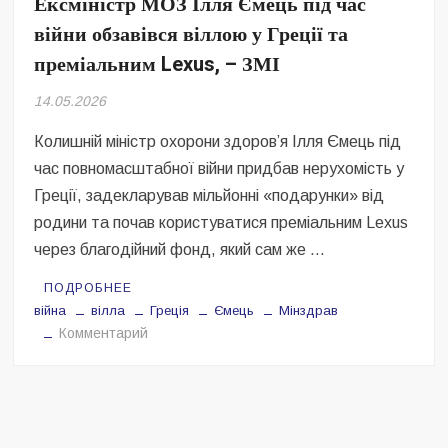
Ексміністр МОЗ Ілля Ємець під час
Безугла закликає валити Сирського
війни обзавівся віллою у Греції та
Світові бренди одягу та взуття: розвиток ринку та вплив на
преміальним Lexus, – ЗМІ
сучасну моду
14.05.2026
Командувач ВМС Неїжпапа закликав не дестабілізувати ситуацію
навколо керівництва армії
Колишній міністр охорони здоров’я Ілля Ємець під
час повномасштабної війни придбав нерухомість у
Греції, задекларував мільйонні «подарунки» від
родини та почав користуватися преміальним Lexus
через благодійний фонд, який сам же …
ПОДРОБНЕЕ
війна
вілла
Греція
Ємець
Мінздрав
на
Комментарий
Ексміністр
МОЗ
Ілля
Ємець
під