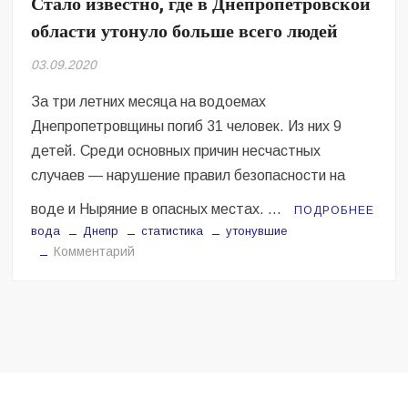
Стало известно, где в Днепропетровской
Безугла закликає валити Сирського
области утонуло больше всего людей
Світові бренди одягу та взуття: розвиток ринку та вплив на
03.09.2020
сучасну моду
За три летних месяца на водоемах
Командувач ВМС Неїжпапа закликав не дестабілізувати ситуацію
навколо керівництва армії
Днепропетровщины погиб 31 человек. Из них 9
детей. Среди основных причин несчастных
случаев — нарушение правил безопасности на
воде и Ныряние в опасных местах. …
ПОДРОБНЕЕ
вода
Днепр
статистика
утонувшие
на
Комментарий
Стало
известно,
где
в
Днепропетровской
области
утонуло