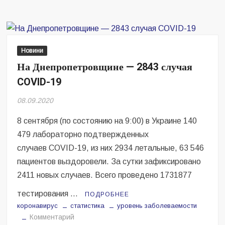
сутки
на
Днепропетровщине
80
человек
Новини
заболели
На Днепропетровщине — 2843 случая
коронавирусом
COVID-19
08.09.2020
8 сентября (по состоянию на 9:00) в Украине 140
479 лабораторно подтвержденных
случаев COVID-19, из них 2934 летальные, 63 546
пациентов выздоровели. За сутки зафиксировано
2411 новых случаев. Всего проведено 1731877
тестирования …
ПОДРОБНЕЕ
коронавирус
статистика
уровень заболеваемости
на
Комментарий