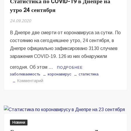
Статистика по COVID-19 в Днепре на
Безугла закликає валити Сирського
утро 24 сентября
Світові бренди одягу та взуття: розвиток ринку та вплив на
24.09.2020
сучасну моду
В Днепре две смерти от коронавируса за сутки. По
Командувач ВМС Неїжпапа закликав не дестабілізувати ситуацію
навколо керівництва армії
состоянию на сегодняшнее утро, 24 сентября, в
Днепре официально зафиксировано 3130 случаев
заражения COVID-19. 126 из них обнаружили
сегодня. Об этом …
ПОДРОБНЕЕ
заболеваемость
коронавирус
статистика
на
Комментарий
Статистика
по
COVID-
19
в
Днепре
Новини
на