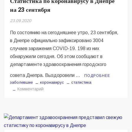
Статистика по коронавирусу в Днепре
утро
на 23 сентября
24
сентября
23.09.2020
По состоянию на сегодняшнее утро, 23 сентября,
в Днепре официально зафиксировано 3004
случаев заражения COVID-19. 198 из них
обнаружили сегодня. Об этом сообщают в
департаменте здравоохранения городского
совета Днепра. Выздоровели …
ПОДРОБНЕЕ
заболевшие
коронавирус
статистика
на
Комментарий
Статистика
по
коронавирусу
в
Днепре
на