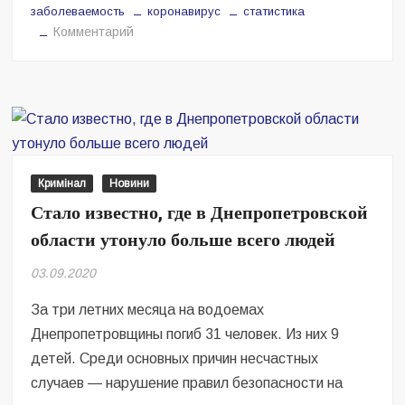
заболеваемость
коронавирус
статистика
на
Комментарий
На
Днепропетровщине
зафиксировано
2570
случаев
COVID-
19
Кримінал
Новини
Стало известно, где в Днепропетровской
области утонуло больше всего людей
03.09.2020
За три летних месяца на водоемах
Днепропетровщины погиб 31 человек. Из них 9
детей. Среди основных причин несчастных
случаев — нарушение правил безопасности на