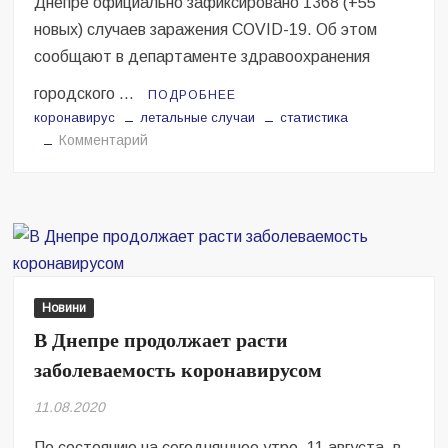
Днепре официально зафиксировано 1368 (+55
новых) случаев заражения COVID-19. Об этом
сообщают в департаменте здравоохранения
городского …
ПОДРОБНЕЕ
коронавирус
летальные случаи
статистика
на
Комментарий
Обнародована
свежая
статистика
по
коронавирусу
в
Днепре
Новини
на
В Днепре продолжает расти
утро
заболеваемость коронавирусом
1
сентября
11.08.2020
По состоянию на сегодняшнее утро, 11 августа, в