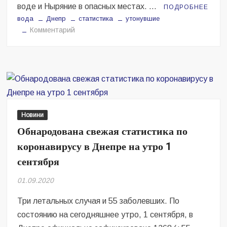
воде и Ныряние в опасных местах. …
ПОДРОБНЕЕ
вода
Днепр
статистика
утонувшие
на
Комментарий
Стало
известно,
где
в
Днепропетровской
области
утонуло
Новини
больше
Обнародована свежая статистика по
всего
коронавирусу в Днепре на утро 1
людей
сентября
01.09.2020
Три летальных случая и 55 заболевших. По
состоянию на сегодняшнее утро, 1 сентября, в