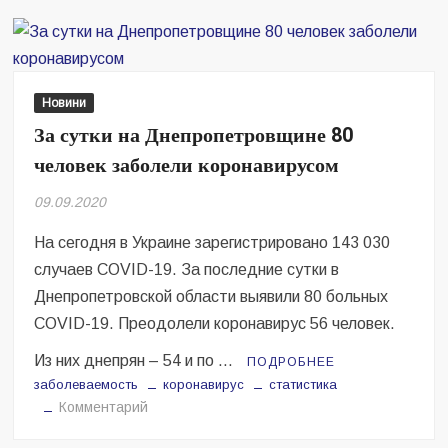
представил
свежую
статистику
по
коронавирусу
Новини
в
За сутки на Днепропетровщине 80
Днепре
человек заболели коронавирусом
09.09.2020
На сегодня в Украине зарегистрировано 143 030
случаев COVID-19. За последние сутки в
Днепропетровской области выявили 80 больных
COVID-19. Преодолели коронавирус 56 человек.
Из них днепрян – 54 и по …
ПОДРОБНЕЕ
заболеваемость
коронавирус
статистика
на
Комментарий
За