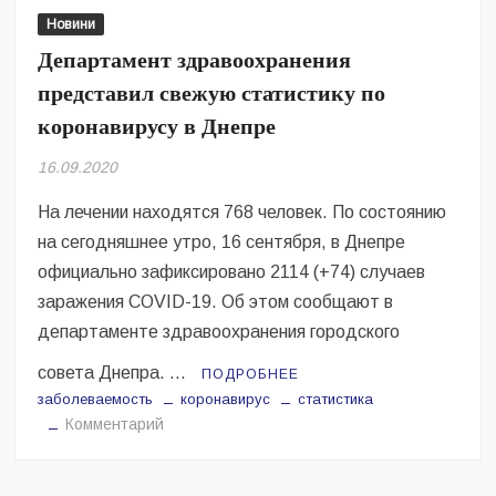
23
Новини
сентября
Департамент здравоохранения
представил свежую статистику по
коронавирусу в Днепре
16.09.2020
На лечении находятся 768 человек. По состоянию
на сегодняшнее утро, 16 сентября, в Днепре
официально зафиксировано 2114 (+74) случаев
заражения COVID-19. Об этом сообщают в
департаменте здравоохранения городского
совета Днепра. …
ПОДРОБНЕЕ
заболеваемость
коронавирус
статистика
на
Комментарий
Департамент
здравоохранения