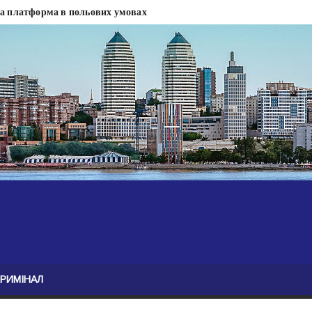
на платформа в польових умовах
сти
 сесії міськради Дніпра — ЗМІ
анням нелегального бізнесу, збагатився під час війни — ЗМІ
ові записали звернення про ситуацію на фронті
Безугла закликає валити Сирського
асну моду
ю навколо керівництва армії
КРИМІНАЛ