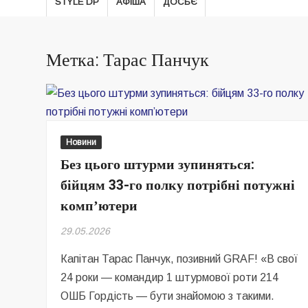
STYLE DP
АФІША
ДОСЬЄ
Метка: Тарас Панчук
Новини
Без цього штурми зупиняться:
бійцям 33-го полку потрібні потужні
компʼютери
29.05.2026
Капітан Тарас Панчук, позивний GRAF! «В свої
24 роки — командир 1 штурмової роти 214
ОШБ Гордість — бути знайомою з такими.