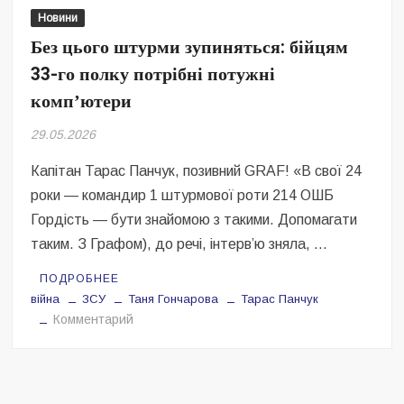
Безугла закликає валити Сирського
Новини
Без цього штурми зупиняться: бійцям
Світові бренди одягу та взуття: розвиток ринку та вплив на
сучасну моду
33-го полку потрібні потужні
компʼютери
Командувач ВМС Неїжпапа закликав не дестабілізувати ситуацію
навколо керівництва армії
29.05.2026
Капітан Тарас Панчук, позивний GRAF! «В свої 24
роки — командир 1 штурмової роти 214 ОШБ
Гордість — бути знайомою з такими. Допомагати
таким. З Графом), до речі, інтервʼю зняла, …
ПОДРОБНЕЕ
війна
ЗСУ
Таня Гончарова
Тарас Панчук
на
Комментарий
Без
цього
штурми
зупиняться: