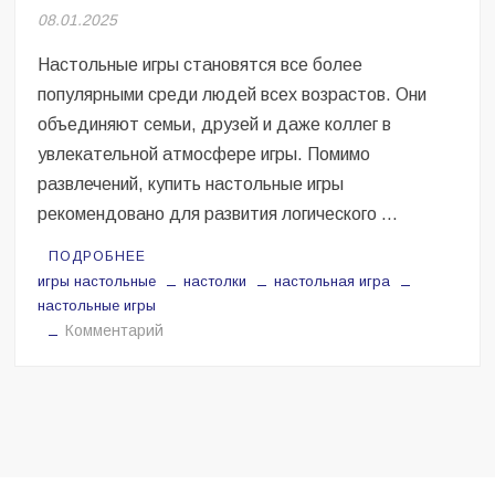
Безугла закликає валити Сирського
08.01.2025
Світові бренди одягу та взуття: розвиток ринку та вплив на
Настольные игры становятся все более
сучасну моду
популярными среди людей всех возрастов. Они
объединяют семьи, друзей и даже коллег в
Командувач ВМС Неїжпапа закликав не дестабілізувати ситуацію
навколо керівництва армії
увлекательной атмосфере игры. Помимо
развлечений, купить настольные игры
рекомендовано для развития логического …
ПОДРОБНЕЕ
игры настольные
настолки
настольная игра
настольные игры
на
Комментарий
Почему
настольные
игры
сегодня
так
популярны?