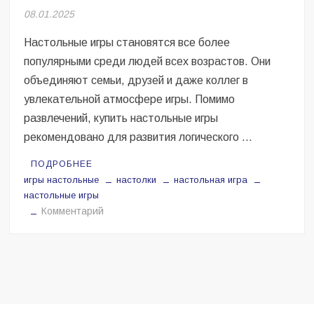
Безугла закликає валити Сирського
08.01.2025
Світові бренди одягу та взуття: розвиток ринку та вплив на
Настольные игры становятся все более
сучасну моду
популярными среди людей всех возрастов. Они
объединяют семьи, друзей и даже коллег в
Командувач ВМС Неїжпапа закликав не дестабілізувати ситуацію
навколо керівництва армії
увлекательной атмосфере игры. Помимо
развлечений, купить настольные игры
рекомендовано для развития логического …
ПОДРОБНЕЕ
игры настольные
настолки
настольная игра
настольные игры
на
Комментарий
Почему
настольные
игры
сегодня
так
популярны?