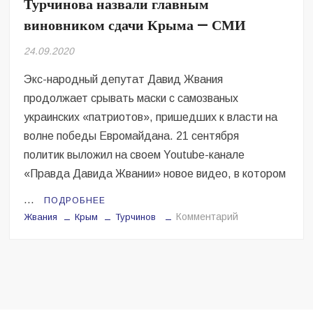
Турчинова назвали главным
Безугла закликає валити Сирського
виновником сдачи Крыма — СМИ
Світові бренди одягу та взуття: розвиток ринку та вплив на
сучасну моду
24.09.2020
Экс-народный депутат Давид Жвания
Командувач ВМС Неїжпапа закликав не дестабілізувати ситуацію
навколо керівництва армії
продолжает срывать маски с самозваных
украинских «патриотов», пришедших к власти на
волне победы Евромайдана. 21 сентября
политик выложил на своем Youtube-канале
«Правда Давида Жвании» новое видео, в котором
…
ПОДРОБНЕЕ
на
Комментарий
Жвания
Крым
Турчинов
Турчинова
назвали
главным
виновником
сдачи
Крыма