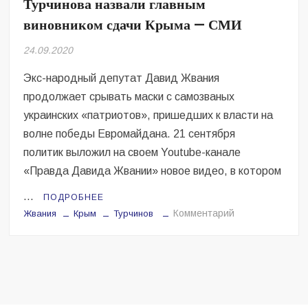
Турчинова назвали главным
Безугла закликає валити Сирського
виновником сдачи Крыма — СМИ
Світові бренди одягу та взуття: розвиток ринку та вплив на
сучасну моду
24.09.2020
Экс-народный депутат Давид Жвания
Командувач ВМС Неїжпапа закликав не дестабілізувати ситуацію
навколо керівництва армії
продолжает срывать маски с самозваных
украинских «патриотов», пришедших к власти на
волне победы Евромайдана. 21 сентября
политик выложил на своем Youtube-канале
«Правда Давида Жвании» новое видео, в котором
…
ПОДРОБНЕЕ
на
Комментарий
Жвания
Крым
Турчинов
Турчинова
назвали
главным
виновником
сдачи
Крыма