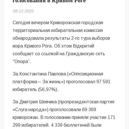
голосования в Кривом Роге
Безугла закликає валити Сирського
08.12.2020
Світові бренди одягу та взуття: розвиток ринку та вплив на
сучасну моду
Сегодня вечером Криворожская городская
территориальная избирательная комиссия
Командувач ВМС Неїжпапа закликав не дестабілізувати ситуацію
обнародовала результаты 2-го тура выборов
навколо керівництва армії
мэра Кривого Рога. Об этом Відкритий
сообщает со ссылкой на Гражданскую сеть
“Опора”.
За Константина Павлова («Оппозиционная
платформа – За жизнь») проголосовал 97 591
избиратель (56,97%).
За Дмитрия Шевчика (пропрезидентская партия
«Слуга народа») проголосовали 69 369
криворожан. В голосовании приняли участие 171
299 избирателей. 4 339 бюллетеней были