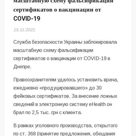
масштабную схему фальсификации
Безугла закликає валити Сирського
сертификатов о вакцинации от
COVID-19
Світові бренди одягу та взуття: розвиток ринку та вплив на
сучасну моду
15.11.2021
Командувач ВМС Неїжпапа закликав не дестабілізувати ситуацію
навколо керівництва армії
Служба безопасности Украины заблокировала
масштабную схему фальсификации
сертификатов о вакцинации от COVID-19 в
Днепре.
Правоохранителям удалось установить врача,
ежедневно «продуцировавшего» до 30
фейковых сертификатов. За внесение ложных
сведений в электронную систему eHealth он
брал по 2,5 тыс. грн с клиента.
В рамках уголовного производства, открытого
по ст. 368 (принятие предложения, обещания