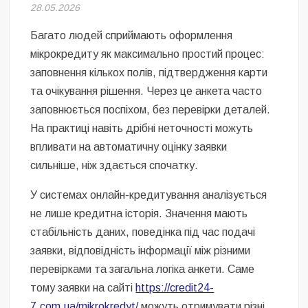
Безугла закликає валити Сирського
28.05.2026
Багато людей сприймають оформлення
Світові бренди одягу та взуття: розвиток ринку та вплив на
сучасну моду
мікрокредиту як максимально простий процес:
заповнення кількох полів, підтвердження карти
Командувач ВМС Неїжпапа закликав не дестабілізувати ситуацію
та очікування рішення. Через це анкета часто
навколо керівництва армії
заповнюється поспіхом, без перевірки деталей.
На практиці навіть дрібні неточності можуть
впливати на автоматичну оцінку заявки
сильніше, ніж здається спочатку.
У системах онлайн-кредитування аналізується
не лише кредитна історія. Значення мають
стабільність даних, поведінка під час подачі
заявки, відповідність інформації між різними
перевірками та загальна логіка анкети. Саме
тому заявки на сайті
https://credit24-
7.com.ua/mikrokredyt/
можуть отримувати різні