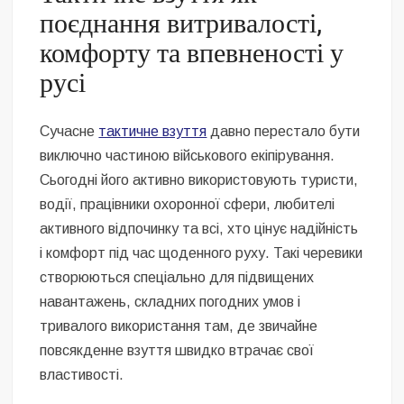
Безугла закликає валити Сирського
поєднання витривалості,
комфорту та впевненості у
Світові бренди одягу та взуття: розвиток ринку та вплив на
сучасну моду
русі
Командувач ВМС Неїжпапа закликав не дестабілізувати ситуацію
навколо керівництва армії
Сучасне
тактичне взуття
давно перестало бути
виключно частиною військового екіпірування.
Сьогодні його активно використовують туристи,
водії, працівники охоронної сфери, любителі
активного відпочинку та всі, хто цінує надійність
і комфорт під час щоденного руху. Такі черевики
створюються спеціально для підвищених
навантажень, складних погодних умов і
тривалого використання там, де звичайне
повсякденне взуття швидко втрачає свої
властивості.