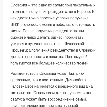
Безугла закликає валити Сирського
Словакия – это одна из самых привлекательных
стран для получения резидентства в Европе. В
Світові бренди одягу та взуття: розвиток ринку та вплив на
сучасну моду
ней достаточно простые условия получения
ВНЖ, налогообложения и небольшая стоимость
Командувач ВМС Неїжпапа закликав не дестабілізувати ситуацію
жизни. После получения резидентства вы
навколо керівництва армії
сможете легко делать бизнес, проживать,
учиться и путешествовать по Шенгенской зоне.
Процедура получения резидентства в Словакии
достаточно проста и понятна. Поэтому ней
пользуются все большее количество людей.
Резидентство в Словакии может быть как
временным, так и постоянным. Для любого
человека все начинается с временного вида на
жительство. Основанием для получения такого
статуса может быть воссоединение семьи,
осуществление предпринимательской