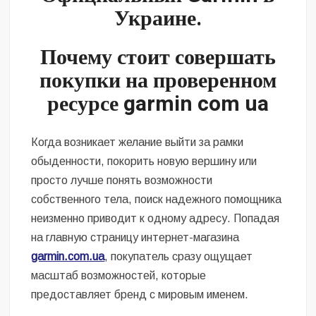
Безугла закликає валити Сирського
Украине
.
Світові бренди одягу та взуття: розвиток ринку та вплив на
Почему стоит совершать
сучасну моду
покупки на проверенном
Командувач ВМС Неїжпапа закликав не дестабілізувати ситуацію
ресурсе garmin com ua
навколо керівництва армії
Когда возникает желание выйти за рамки
обыденности, покорить новую вершину или
просто лучше понять возможности
собственного тела, поиск надежного помощника
неизменно приводит к одному адресу. Попадая
на главную страницу интернет-магазина
garmin.com.ua
, покупатель сразу ощущает
масштаб возможностей, которые
предоставляет бренд с мировым именем.