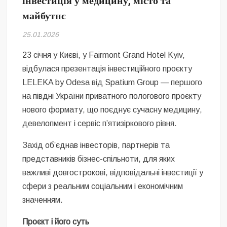
інвестиція у медицину, місто та
Безугла закликає валити Сирського
майбутнє
Світові бренди одягу та взуття: розвиток ринку та вплив на
25.01.2026
сучасну моду
23 січня у Києві, у Fairmont Grand Hotel Kyiv,
Командувач ВМС Неїжпапа закликав не дестабілізувати ситуацію
відбулася презентація інвестиційного проєкту
навколо керівництва армії
LELEKA by Odesa від Spatium Group — першого
на півдні України приватного пологового проєкту
нового формату, що поєднує сучасну медицину,
девелопмент і сервіс п’ятизіркового рівня.
Захід об’єднав інвесторів, партнерів та
представників бізнес-спільноти, для яких
важливі довгострокові, відповідальні інвестиції у
сфери з реальним соціальним і економічним
значенням.
Проєкт і його суть