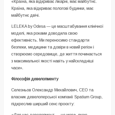
«Країна, яка відкриває лікарні, має майбутнє.
Країна, яка відкриває пологові будинки, має
майбутнє двічі.
LELEKA by Odesa — це масштабування клінічної
моделі, яка роками доводила свою
ефективність. Ми переносимо стандарти
безпеки, медицини та довіри в новий регіон і
створюємо середовище, де життя починається
з максимальної якості навіть у найскладніші
часи».
Філософія девелопменту
Селезньов Олександр Михайлович, CEO та
власник девелоперської компанії Spatium Group,
підкреслив ширший сенс проєкту:
«Для нас девелопмент — це мова, якою