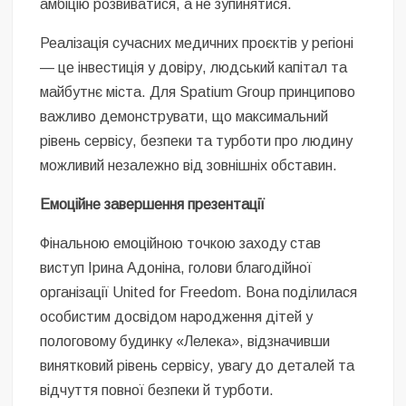
амбіцію розвиватися, а не зупинятися.
Реалізація сучасних медичних проєктів у регіоні
— це інвестиція у довіру, людський капітал та
майбутнє міста. Для Spatium Group принципово
важливо демонструвати, що максимальний
рівень сервісу, безпеки та турботи про людину
можливий незалежно від зовнішніх обставин.
Емоційне завершення презентації
Фінальною емоційною точкою заходу став
виступ Ірина Адоніна, голови благодійної
організації United for Freedom. Вона поділилася
особистим досвідом народження дітей у
пологовому будинку «Лелека», відзначивши
винятковий рівень сервісу, увагу до деталей та
відчуття повної безпеки й турботи.