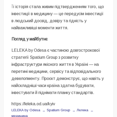
Її історія стала живим підтвердженням того, що
інвестиції в медицину — це передусім інвестиції
в людський досвід, довіру та гідність у
найважливіші моменти життя.
Погляд у майбутнє
LELEKA by Odesa є частиною довгострокової
стратегії Spatium Group з розвитку
інфраструктури якісного життя в Україні — на
перетині медицини, сервісу та відповідального
девелопменту. Проєкт демонструє, що навіть у
найскладніші часи країна здатна будувати,
інвестувати й піднімати планку стандартів.
https://leleka.od.ua/kyiv
LELEKA by Odesa
Spatium Group
Лелека
медицина