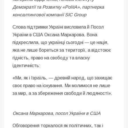
Демократії та Розвитку «PolitA», партнерка
консалтингової компанії SIC Group
Слова підтримки Україні висловила й Посол
України в США Оксана Маркарова. Вона
підкреслила, що українці сьогодні — це нація,
яка не лише бореться за території, а відстоює
гідність, право на свободу та власну
ідентичність:
«Ми, як і Ізраїль, — древній народ, що захищає
своє право на існування. Ми молимося не лише
за мир, а за збереження свободи й людяності».
Оксана Маркарова, посол України в США
Обговорення торкалося як політичних, так і