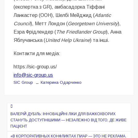
(експертка з GR), амбасадорка Тіффані
Ланкастер (ООН), Шелбі Мейджид (
Atlantic
Council
), Метт Лондон (
Georgetown University
),
Езра Фрідлендер (
The Friedlander Group
), Анна
Яблучанська (
United Help Ukraine
) та інші.
Контакти для медіа:
https://sic-group.us/
info@
sic-group.us
SIC Group
Катерина Одарченко
Навигация
по
ВАЛЕРІЙ ДУБІЛЬ: ІННОВАЦІЙНІ ЛІКИ ДЛЯ ВАЖКОХВОРИХ
СТАНУТЬ ДОСТУПНІШИМИ — НЕЗАЛЕЖНО ВІД ТОГО, ДЕ ЖИВЕ
записям
ПАЦІЄНТ
«В КОРПОРАТИВНЫХ КОНФЛИКТАХ ПИАР — ЭТО НЕ РЕКЛАМА.