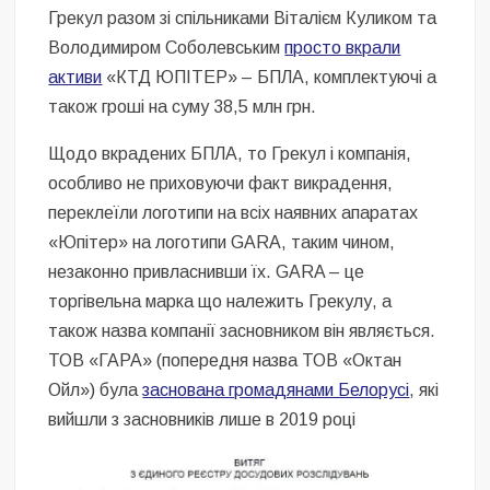
Грекул разом зі спільниками Віталієм Куликом та
Володимиром Соболевським
просто вкрали
активи
«КТД ЮПІТЕР» – БПЛА, комплектуючі а
також гроші на суму 38,5 млн грн.
Щодо вкрадених БПЛА, то Грекул і компанія,
особливо не приховуючи факт викрадення,
переклеїли логотипи на всіх наявних апаратах
«Юпітер» на логотипи GARA, таким чином,
незаконно привласнивши їх. GARA – це
торгівельна марка що належить Грекулу, а
також назва компанії засновником він являється.
ТОВ «ГАРА» (попередня назва ТОВ «Октан
Ойл») була
заснована громадянами Белорусі
, які
вийшли з засновників лише в 2019 році