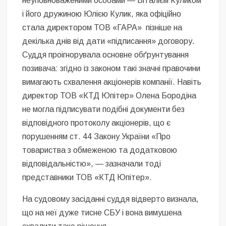
неуповноваженими особами — Віталієм Куликом
і його дружиною Юлією Кулик, яка офіційно
стала директором ТОВ «ГАРА» пізніше на
декілька днів від дати «підписання» договору.
Суддя проігнорувала основне обґрунтування
позивача: згідно із законом такі значні правочини
вимагають схвалення акціонерів компанії. Навіть
директор ТОВ «КТД Юпітер» Олена Бородіна
не могла підписувати подібні документи без
відповідного протоколу акціонерів, що є
порушенням ст. 44 Закону України «Про
товариства з обмеженою та додатковою
відповідальністю», — зазначали тоді
представники ТОВ «КТД Юпітер».
На судовому засіданні суддя відверто визнала,
що на неї дуже тисне СБУ і вона вимушена