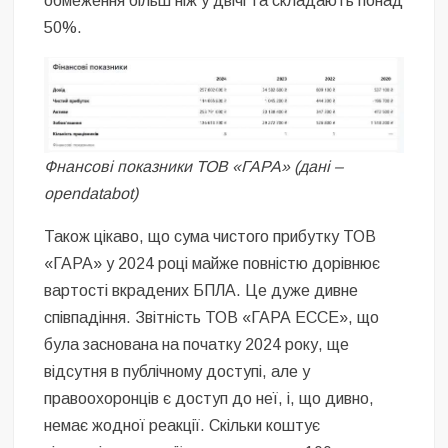
обмеження більш ніж у двічі та складають понад
50%.
Фнансові показники ТОВ «ГАРА» (дані –
opendatabot)
Також цікаво, що сума чистого прибутку ТОВ
«ГАРА» у 2024 році майже повністю дорівнює
вартості вкрадених БПЛА. Це дуже дивне
співпадіння. Звітність ТОВ «ГАРА ЕССЕ», що
була заснована на початку 2024 року, ще
відсутня в публічному доступі, але у
правоохоронців є доступ до неї, і, що дивно,
немає жодної реакції. Скільки коштує