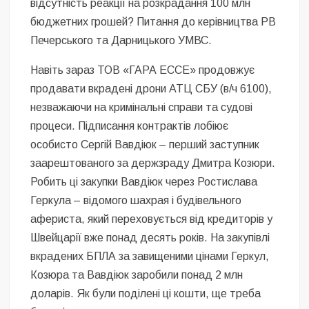
відсутність реакції на розкрадання 100 млн
бюджетних грошей? Питання до керівництва РВ
Печерського та Дарницького УМВС.
Навіть зараз ТОВ «ГАРА ЕССЕ» продовжує
продавати вкрадені дрони АТЦ СБУ (в/ч 6100),
незважаючи на кримінальні справи та судові
процеси. Підписання контрактів лобіює
особисто Сергій Вавдіюк – перший заступник
заарештованого за держзраду Дмитра Козюри.
Робить ці закупки Вавдіюк через Ростислава
Геркула – відомого шахрая і будівельного
афериста, який переховується від кредиторів у
Швейцарії вже понад десять років. На закупівлі
вкрадених БПЛА за завищеними цінами Геркул,
Козюра та Вавдіюк заробили понад 2 млн
доларів. Як були поділені ці кошти, ще треба