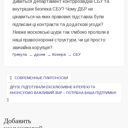
дивиться департамент контррозвідки СБУ та
внутрішня безпека СБУ? Чому ДБР не
цікавиться на яких правових підставах були
підписані ці контракти та додаткові угоди?
Невже московські щури так глибоко пролізли в
наші правоохоронні структури, чи це просто
звичайна корупція?
Грекула
дрони
Козюра
СБУ
Навигация
СОВРЕМЕННЫЕ ПЛИТОНОСКИ
по
ДРУЗІ, ПІДГОТУВАЛИ ЕКСКЛЮЗИВНЕ ІНТЕРВʼЮ ТА
записям
АНОНСУЄМО ВАЖЛИВИЙ ЗБІР – ПОТРІБНА ВАША ПІДТРИМКА!
Добавить