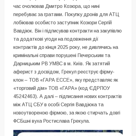
час очолював Дмитро Козюра, що нині
перебуває за гратами. Покупку дронів для АТЦ
лобіював особисто заступник Козюри Сергій
Вавдіюк. Він і підписував контракти на закупівлю
та додаткові угоди на подовження дії
контрактів до кінця 2025 року, не дивлячись на
кримінальні справи порушені Печерським та
Дарницьким РВ УМВС в м. Київ. Як затятий
аферист з досвідом, Грекул реєструє фірму-
клон – ТОВ «ГАРА ЕССЕ», яку представляє як
«торговий дім» ТОВ «ГАРА» (код ЄДРПОУ
45242463). А далі – підписання нових контрактів
між АТЦ СБУ в особі Сергія Вавдіюка та
новоутвореною фірмою, за якою стирчать довгі
ФСБшні вуха Ростислава Грекула.