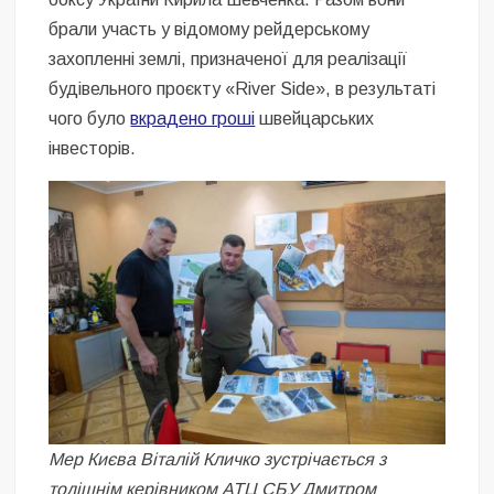
брали участь у відомому рейдерському
захопленні землі, призначеної для реалізації
будівельного проєкту «River Side», в результаті
чого було
вкрадено гроші
швейцарських
інвесторів.
Мер Києва Віталій Кличко зустрічається з
тодішнім керівником АТЦ СБУ Дмитром