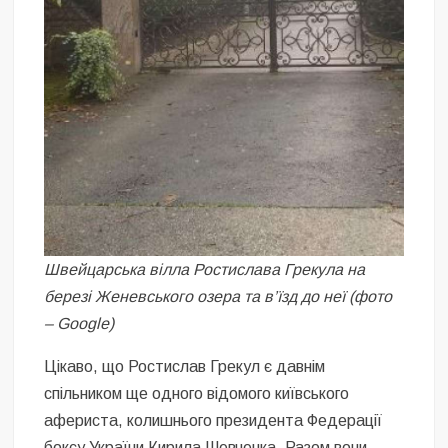
Швейцарська вілла Ростислава Грекула на
березі Женевського озера та в’їзд до неї (фото
– Google)
Цікаво, що Ростислав Грекул є давнім
спільником ще одного відомого київського
афериста, колишнього президента Федерації
боксу України Кирила Шевченка. Разом вони