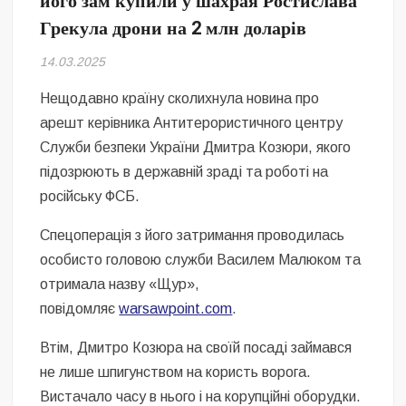
його зам купили у шахрая Ростислава
Безугла закликає валити Сирського
Грекула дрони на 2 млн доларів
Світові бренди одягу та взуття: розвиток ринку та вплив на
14.03.2025
сучасну моду
Нещодавно країну сколихнула новина про
Командувач ВМС Неїжпапа закликав не дестабілізувати ситуацію
арешт керівника Антитерористичного центру
навколо керівництва армії
Служби безпеки України Дмитра Козюри, якого
підозрюють в державній зраді та роботі на
російську ФСБ.
Спецоперація з його затримання проводилась
особисто головою служби Василем Малюком та
отримала назву «Щур»,
повідомляє
warsawpoint.com
.
Втім, Дмитро Козюра на своїй посаді займався
не лише шпигунством на користь ворога.
Вистачало часу в нього і на корупційні оборудки.