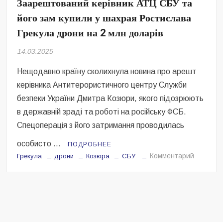
Заарештований керівник АТЦ СБУ та
Безугла закликає валити Сирського
його зам купили у шахрая Ростислава
Світові бренди одягу та взуття: розвиток ринку та вплив на
Грекула дрони на 2 млн доларів
сучасну моду
14.03.2025
Командувач ВМС Неїжпапа закликав не дестабілізувати ситуацію
навколо керівництва армії
Нещодавно країну сколихнула новина про арешт
керівника Антитерористичного центру Служби
безпеки України Дмитра Козюри, якого підозрюють
в державній зраді та роботі на російську ФСБ.
Спецоперація з його затримання проводилась
особисто …
ПОДРОБНЕЕ
на
Комментарий
Грекула
дрони
Козюра
СБУ
Заарешт
керівник
АТЦ
СБУ
та