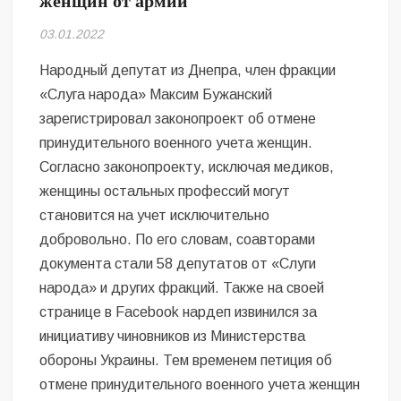
женщин от армии
Безугла закликає валити Сирського
03.01.2022
Світові бренди одягу та взуття: розвиток ринку та вплив на
сучасну моду
Народный депутат из Днепра, член фракции
«Слуга народа» Максим Бужанский
Командувач ВМС Неїжпапа закликав не дестабілізувати ситуацію
зарегистрировал законопроект об отмене
навколо керівництва армії
принудительного военного учета женщин.
Согласно законопроекту, исключая медиков,
женщины остальных профессий могут
становится на учет исключительно
добровольно. По его словам, соавторами
документа стали 58 депутатов от «Слуги
народа» и других фракций. Также на своей
странице в Facebook нардеп извинился за
инициативу чиновников из Министерства
обороны Украины. Тем временем петиция об
отмене принудительного военного учета женщин